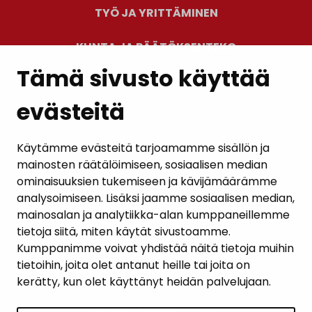
TYÖ JA YRITTÄMINEN
KUNTA JA PÄÄTÖKSENTEKO
Tämä sivusto käyttää
evästeitä
PALAUTE
AJANKOHTAISET
Käytämme evästeitä tarjoamamme sisällön ja
mainosten räätälöimiseen, sosiaalisen median
YHTEYSTIEDOT
ominaisuuksien tukemiseen ja kävijämäärämme
analysoimiseen. Lisäksi jaamme sosiaalisen median,
KARTTAPALVELU
mainosalan ja analytiikka-alan kumppaneillemme
tietoja siitä, miten käytät sivustoamme.
Kumppanimme voivat yhdistää näitä tietoja muihin
tietoihin, joita olet antanut heille tai joita on
kerätty, kun olet käyttänyt heidän palvelujaan.
SIVUN ALKUUN