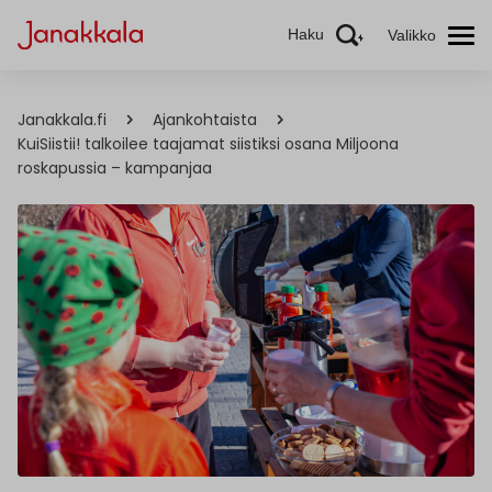
Haku
Valikko
Janakkala.fi
Ajankohtaista
KuiSiistii! talkoilee taajamat siistiksi osana Miljoona
roskapussia – kampanjaa