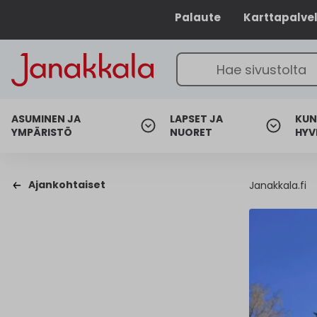
Palaute
Karttapalve
ASUMINEN JA
LAPSET JA
KUN
YMPÄRISTÖ
NUORET
HYV
Ajankohtaiset
Janakkala.fi