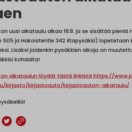
aen
ton uusi aikataulu alkaa 18.8. ja se sisältää pieni
ie 505 ja Hakoistentie 342 iltapysäkki) lopetetaa
ksi. Lisäksi joidenkin pysäkkien aikoja on muutettu,
kkisi kohdalta!
ton aikataulun löydät tästä linkistä https://www.
u/kirjasto/kirjastoauto/kirjastoauton-aikataulu/
säkeillä!