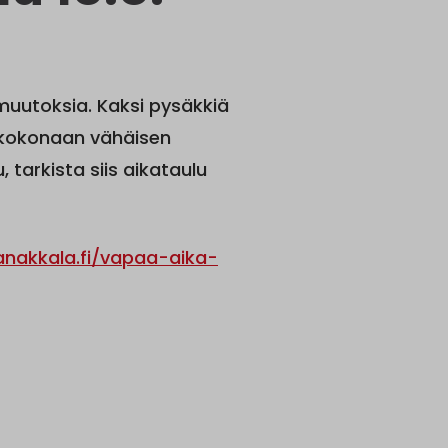
ä muutoksia. Kaksi pysäkkiä
n kokonaan vähäisen
 tarkista siis aikataulu
janakkala.fi/vapaa-aika-