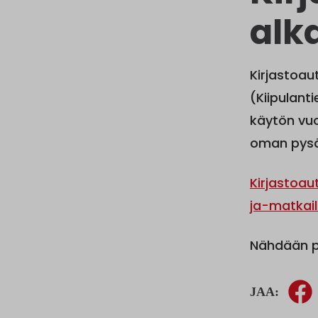
alk
Kirjastoau
(Kiipulant
käytön vuo
oman pysä
Kirjastoau
ja-matkail
Nähdään py
JAA: