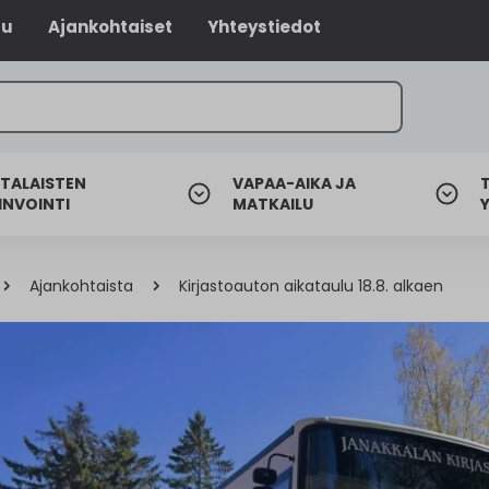
lu
Ajankohtaiset
Yhteystiedot
TALAISTEN
VAPAA-AIKA JA
INVOINTI
MATKAILU
Ajankohtaista
Kirjastoauton aikataulu 18.8. alkaen