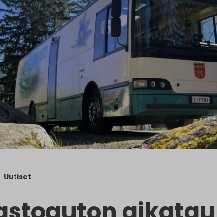
Uutiset
jastoauton aikataul