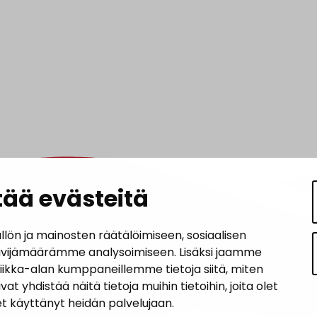
ää evästeitä
n ja mainosten räätälöimiseen, sosiaalisen
ävijämäärämme analysoimiseen. Lisäksi jaamme
tiikka-alan kumppaneillemme tietoja siitä, miten
hdistää näitä tietoja muihin tietoihin, joita olet
let käyttänyt heidän palvelujaan.
iedot
Navigaatio