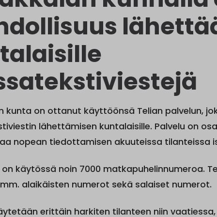
dollisuus lähettä
alaisille
satekstiviestejä
 kunta on ottanut käyttöönsä Telian palvelun, jo
iviestin lähettämisen kuntalaisille. Palvelu on o
aa nopean tiedottamisen akuuteissa tilanteissa iso
 on käytössä noin 7000 matkapuhelinnumeroa. Tek
mm. alaikäisten numerot sekä salaiset numerot.
äytetään erittäin harkiten tilanteen niin vaatiessa