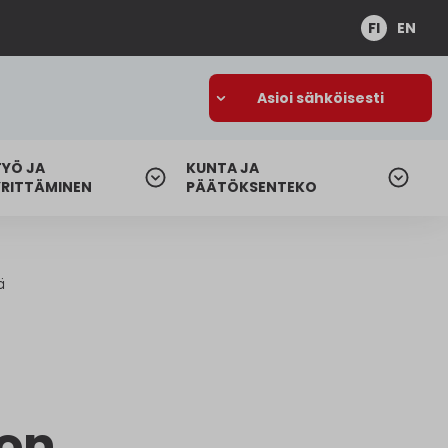
FI
EN
Asioi sähköisesti
TYÖ JA
KUNTA JA
YRITTÄMINEN
PÄÄTÖKSENTEKO
ä
 on