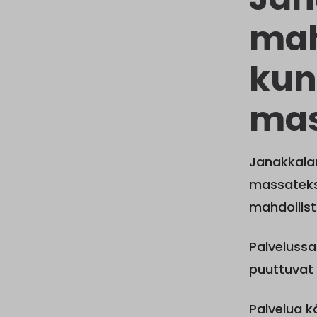
mah
kunt
mas
Janakkalan
massatekst
mahdollist
Palvelussa
puuttuvat 
Palvelua k