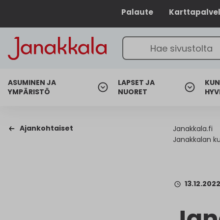
Palaute
Karttapalve
ASUMINEN JA
LAPSET JA
KUN
YMPÄRISTÖ
NUORET
HYV
Ajankohtaiset
Janakkala.fi
Janakkalan ku
13.12.202
Jan