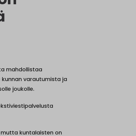
ä
ka mahdollistaa
sa kunnan varautumista ja
lle joukolle.
stiviestipalvelusta
, mutta kuntalaisten on