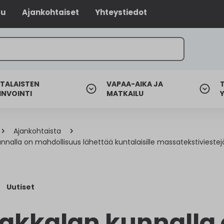
lu
Ajankohtaiset
Yhteystiedot
TALAISTEN
VAPAA-AIKA JA
INVOINTI
MATKAILU
Ajankohtaista
nnalla on mahdollisuus lähettää kuntalaisille massatekstiviestej
2
Uutiset
akkalan kunnalla