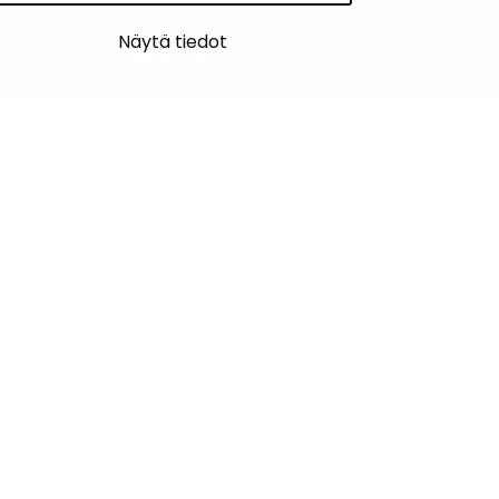
Näytä tiedot
PALAUTE
AJANKOHTAISET
YHTEYSTIEDOT
KARTTAPALVELU