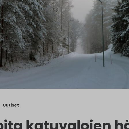
Uutiset
oita katuvalojen hä