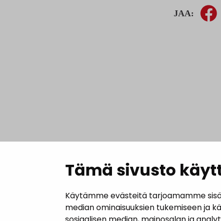
JAA:
Tämä sivusto käytt
Käytämme evästeitä tarjoamamme sisällö
median ominaisuuksien tukemiseen ja k
sosiaalisen median, mainosalan ja analy