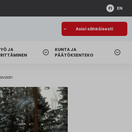
FI
EN
Asioi sähköisesti
TYÖ JA
KUNTA JA
YRITTÄMINEN
PÄÄTÖKSENTEKO
anavaan