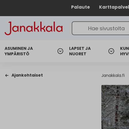
Palaute
Karttapalve
ASUMINEN JA
LAPSET JA
KUN
YMPÄRISTÖ
NUORET
HYV
Ajankohtaiset
Janakkala.fi