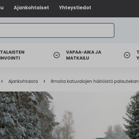
lu
Ajankohtaiset
Yhteystiedot
TALAISTEN
VAPAA-AIKA JA
INVOINTI
MATKAILU
Ajankohtaista
Ilmoita katuvalojen häiriöistä palautek