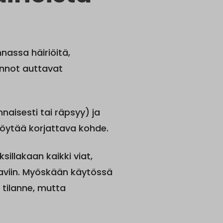
nassa häiriöitä,
innot auttavat
aisesti tai räpsyy) ja
 löytää korjattava kohde.
sillakaan kaikki viat,
haaviin. Myöskään käytössä
 tilanne, mutta