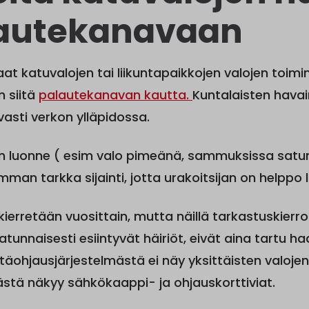
autekanavaan
t katuvalojen tai liikuntapaikkojen valojen toimin
n siitä
palautekanavan kautta.
Kuntalaisten hava
sti verkon ylläpidossa.
an luonne ( esim valo pimeänä, sammuksissa satunn
mman tarkka sijainti, jotta urakoitsijan on helppo
ierretään vuosittain, mutta näillä tarkastuskierrok
satunnaisesti esiintyvät häiriöt, eivät aina tartu 
täohjausjärjestelmästä ei näy yksittäisten valojen
ästä näkyy sähkökaappi- ja ohjauskorttiviat.