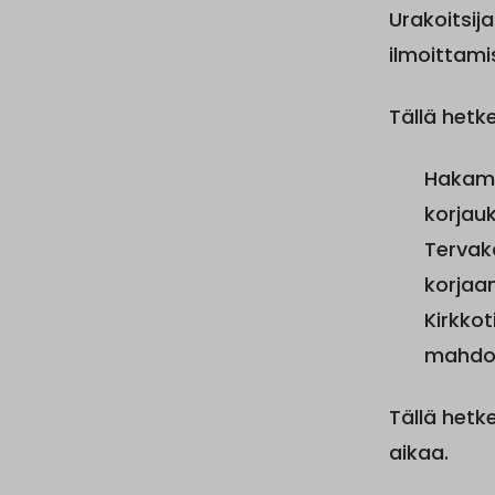
Urakoitsij
ilmoittami
Tällä hetke
Hakamä
korjau
Tervak
korjaam
Kirkko
mahdol
Tällä hetke
aikaa.