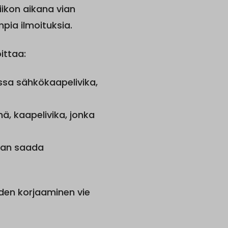
iikon aikana vian
pia ilmoituksia.
ittaa:
sa sähkökaapelivika,
, kaapelivika, jonka
taan saada
oiden korjaaminen vie