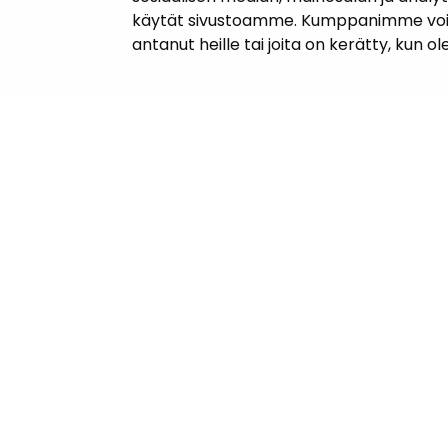
käytät sivustoamme. Kumppanimme voivat y
antanut heille tai joita on kerätty, kun o
Yhteyst
Janakkal
Kunnanta
Juttilantie
Puh. 050 
kirjaamo@
Laskutuso