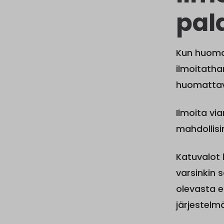
pal
Kun huomaa
ilmoitatha
huomattava
Ilmoita vi
mahdollisi
Katuvalot k
varsinkin 
olevasta e
järjestelm