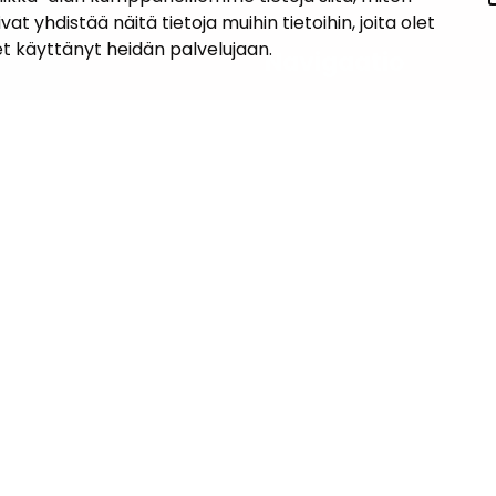
hdistää näitä tietoja muihin tietoihin, joita olet
let käyttänyt heidän palvelujaan.
iedot
Navigaatio
ASUMINEN JA YMPÄRISTÖ
an kunta
lo
LAPSET JA NUORET
 1, 14200 Turenki
KUNTALAISTEN HYVINVOINTI
5090 449
janakkala.fi
VAPAA-AIKA JA MATKAILU
soite
TYÖ JA YRITTÄMINEN
KUNTA JA PÄÄTÖKSENTEKO