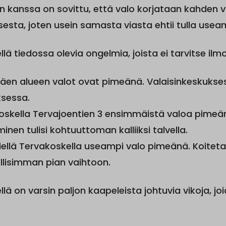
an kanssa on sovittu, että valo korjataan kahden v
sesta, joten usein samasta viasta ehtii tulla useam
llä tiedossa olevia ongelmia, joista ei tarvitse ilmo
en alueen valot ovat pimeänä. Valaisinkeskukses
ksessa.
oskella Tervajoentien 3 ensimmäistä valoa pimeänä
inen tulisi kohtuuttoman kalliiksi talvella.
tiellä Tervakoskella useampi valo pimeänä. Koite
lisimman pian vaihtoon.
llä on varsin paljon kaapeleista johtuvia vikoja, j