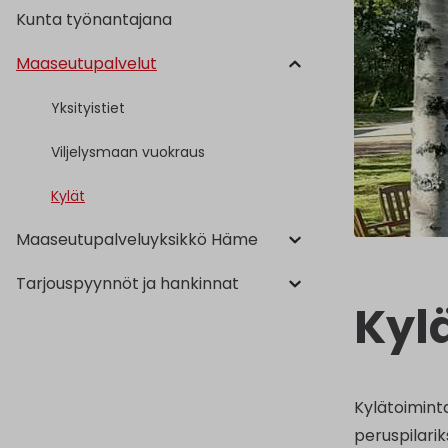
Kunta työnantajana
Maaseutupalvelut
Yksityistiet
Viljelysmaan vuokraus
Kylät
Maaseutupalveluyksikkö Häme
Tarjouspyynnöt ja hankinnat
Kyl
Kylätoimint
peruspilarik