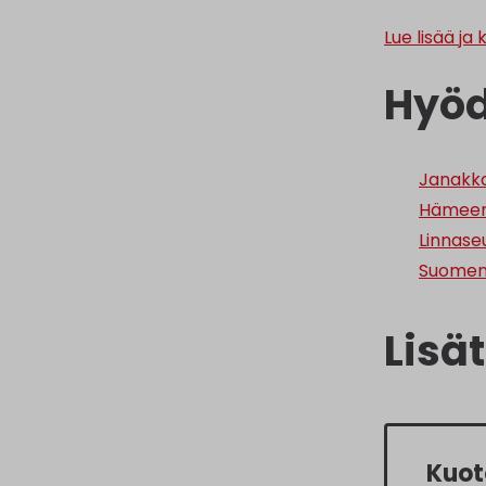
Lue lisää j
Hyöd
Janakka
Hämeen 
Linnaseu
Suomen 
Lisä
Kuot