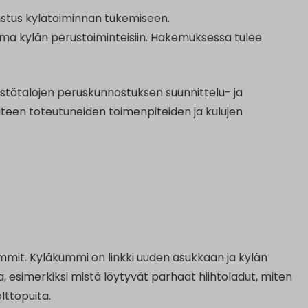
ustus kylätoiminnan tukemiseen.
umma kylän perustoiminteisiin. Hakemuksessa tulee
estötalojen peruskunnostuksen suunnittelu- ja
äteen toteutuneiden toimenpiteiden ja kulujen
mit. Kyläkummi on linkki uuden asukkaan ja kylän
ta, esimerkiksi mistä löytyvät parhaat hiihtoladut, miten
lttopuita.