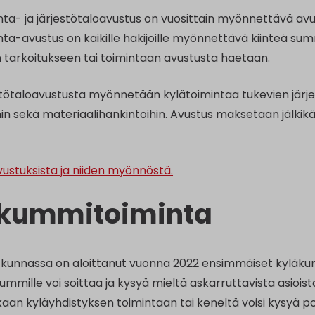
inta- ja järjestötaloavustus on vuosittain myönnettävä av
inta-avustus on kaikille hakijoille myönnettävä kiinteä s
n tarkoitukseen tai toimintaan avustusta haetaan.
estötaloavustusta myönnetään kylätoimintaa tukevien järj
hin sekä materiaalihankintoihin. Avustus maksetaan jälkik
vustuksista ja niiden myönnöstä.
kummitoiminta
kunnassa on aloittanut vuonna 2022 ensimmäiset kyläkum
äkummille voi soittaa ja kysyä mieltä askarruttavista asiois
an kyläyhdistyksen toimintaan tai keneltä voisi kysyä po