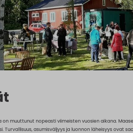
ät
a on muuttunut nopeasti viimeisten vuosien aikana. Ma
si. Turvallisuus, asumisväljyys ja luonnon läheisyys ovat s