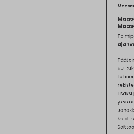
Maase
Maase
Maas
Toimip
ajanv
Päätoi
EU-tuk
tukineu
rekiste
Lisäks
yksikön
Janakk
kehitt
Soitto