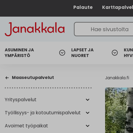
Palaute
Karttapalve
ASUMINEN JA
LAPSET JA
KUN
YMPÄRISTÖ
NUORET
HYV
Maaseutupalvelut
Janakkala.fi
Yrityspalvelut
Työllisyys- ja kotoutumispalvelut
Avoimet työpaikat