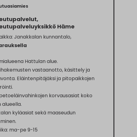
utuasiamies
utupalvelut,
eutupalveluyksikkö Häme
aikka: Janakkalan kunnantalo,
arauksella
mialueena Hattulan alue.
ihakemusten vastaanotto, käsittely ja
vonta. Eläintenpitäjäksi ja pitopaikkojen
röinti.
i petoeläinvahinkojen korvausasiat koko
 alueella.
alan kyläasiat sekä maaseudun
äminen.
aika: ma-pe 9-15