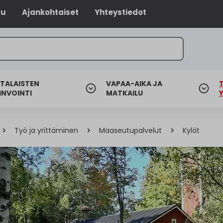
lu
Ajankohtaiset
Yhteystiedot
TALAISTEN
VAPAA-AIKA JA
INVOINTI
MATKAILU
Työ ja yrittäminen
Maaseutupalvelut
Kylät