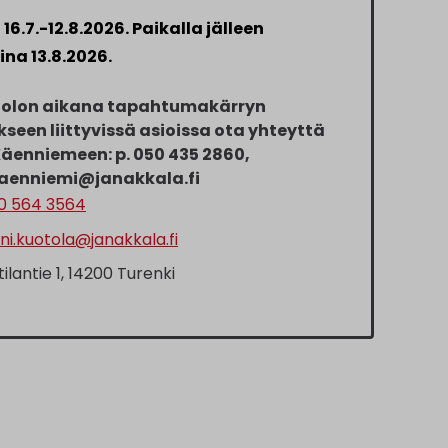
 16.7.-12.8.2026. Paikalla jälleen
ina 13.8.2026.
aolon aikana tapahtumakärryn
seen liittyvissä asioissa ota yhteyttä
äenniemeen: p. 050 435 2860,
kaenniemi@janakkala.fi
0 564 3564
ni.kuotola@janakkala.fi
tilantie 1, 14200 Turenki