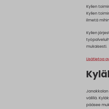
Kylien toim
Kylien toim
ilmetä mihi
Kylien järj
työpalvelui
mukaisesti.
Lisätietoa a
Kylä
Janakkalan 
välillä. Kyl
pääsee muka