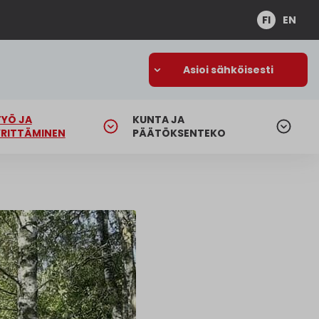
FI
EN
Asioi sähköisesti
TYÖ JA
KUNTA JA
YRITTÄMINEN
PÄÄTÖKSENTEKO