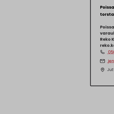
Poissa
torsta
Poiss
varauk
Reko K
reko.
05
jen
Jut