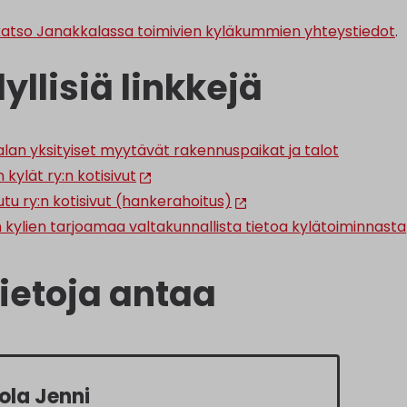
a katso Janakkalassa toimivien kyläkummien yhteystiedot
.
yllisiä linkkejä
lan yksityiset myytävät rakennuspaikat ja talot
kylät ry:n kotisivut
tu ry:n kotisivut (hankerahoitus)
kylien tarjoamaa valtakunnallista tietoa kylätoiminnasta
tietoja antaa
ola Jenni