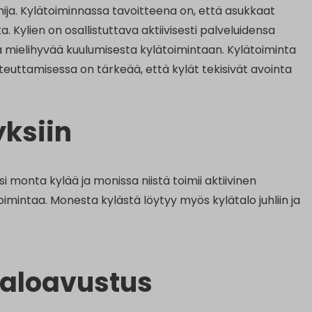
mija. Kylätoiminnassa tavoitteena on, että asukkaat
. Kylien on osallistuttava aktiivisesti palveluidensa
 mielihyvää kuulumisesta kylätoimintaan. Kylätoiminta
oteuttamisessa on tärkeää, että kylät tekisivät avointa
yksiin
 monta kylää ja monissa niistä toimii aktiivinen
a toimintaa. Monesta kylästä löytyy myös kylätalo juhliin ja
ötaloavustus