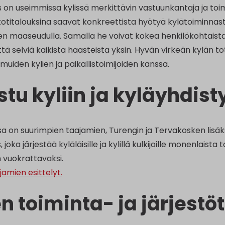
s on useimmissa kylissä merkittävin vastuunkantaja ja toi
 kotitalouksina saavat konkreettista hyötyä kylätoiminnasta
n maaseudulla. Samalla he voivat kokea henkilökohtaista
tä selviä kaikista haasteista yksin. Hyvän virkeän kylän t
muiden kylien ja paikallistoimijoiden kanssa.
stu kyliin ja kyläyhdist
 on suurimpien taajamien, Turengin ja Tervakosken lisäksi
 joka järjestää kyläläisille ja kylillä kulkijoille monenlaist
 vuokrattavaksi.
ajamien esittelyt.
en toiminta- ja järjest