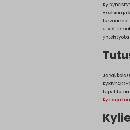
Kyläyhdisty
yksilöinä ja
turvaamisee
ei välttämät
yhteistyötä 
Tutu
Janakkalassa
kyläyhdistys,
tapahtumiin
Kylien ja ta
Kyli