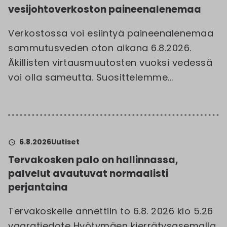
vesijohtoverkoston paineenalenemaa
Verkostossa voi esiintyä paineenalenemaa
sammutusveden oton aikana 6.8.2026.
Äkillisten virtausmuutosten vuoksi vedessä
voi olla sameutta. Suosittelemme...
6.8.2026
Uutiset
Tervakosken palo on hallinnassa,
palvelut avautuvat normaalisti
perjantaina
Tervakoskelle annettiin to 6.8. 2026 klo 5.26
vaaratiedote Hyötymäen kierrätysasemalla