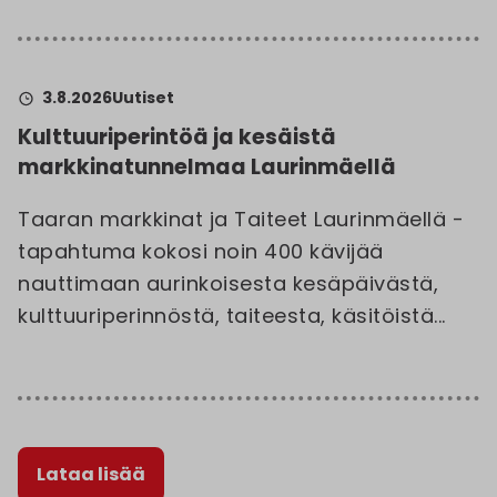
3.8.2026
Uutiset
Kulttuuriperintöä ja kesäistä
markkinatunnelmaa Laurinmäellä
Taaran markkinat ja Taiteet Laurinmäellä -
tapahtuma kokosi noin 400 kävijää
nauttimaan aurinkoisesta kesäpäivästä,
kulttuuriperinnöstä, taiteesta, käsitöistä...
Lataa lisää