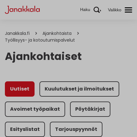
Haku
Valikko
Janakkala.fi
Ajankohtaista
Työllisyys- ja kotoutumispalvelut
Ajankohtaiset
Uutiset
Kuulutukset ja ilmoitukset
Avoimet työpaikat
Pöytäkirjat
Esityslistat
Tarjouspyynnöt