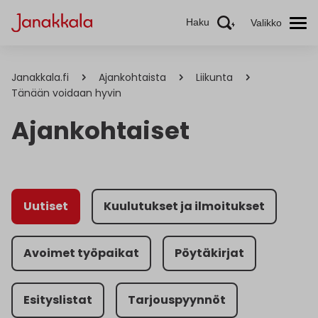
Haku
Valikko
Janakkala.fi
Ajankohtaista
Liikunta
Tänään voidaan hyvin
Ajankohtaiset
Uutiset
Kuulutukset ja ilmoitukset
Avoimet työpaikat
Pöytäkirjat
Esityslistat
Tarjouspyynnöt