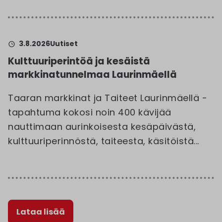
3.8.2026
Uutiset
Kulttuuriperintöä ja kesäistä
markkinatunnelmaa Laurinmäellä
Taaran markkinat ja Taiteet Laurinmäellä -
tapahtuma kokosi noin 400 kävijää
nauttimaan aurinkoisesta kesäpäivästä,
kulttuuriperinnöstä, taiteesta, käsitöistä...
Lataa lisää