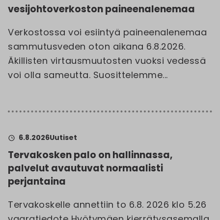
vesijohtoverkoston paineenalenemaa
Verkostossa voi esiintyä paineenalenemaa
sammutusveden oton aikana 6.8.2026.
Äkillisten virtausmuutosten vuoksi vedessä
voi olla sameutta. Suosittelemme...
6.8.2026
Uutiset
Tervakosken palo on hallinnassa,
palvelut avautuvat normaalisti
perjantaina
Tervakoskelle annettiin to 6.8. 2026 klo 5.26
vaaratiedote Hyötymäen kierrätysasemalla