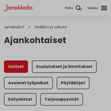
Haku
Valikko
Janakkala.fi
Osallistu ja vaikuta
Ajankohtaiset
Uutiset
Kuulutukset ja ilmoitukset
Avoimet työpaikat
Pöytäkirjat
Esityslistat
Tarjouspyynnöt