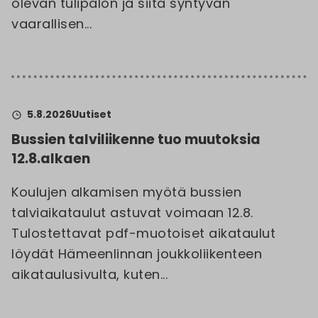
olevan tulipalon ja siitä syntyvän
vaarallisen...
5.8.2026
Uutiset
Bussien talviliikenne tuo muutoksia
12.8.alkaen
Koulujen alkamisen myötä bussien
talviaikataulut astuvat voimaan 12.8.
Tulostettavat pdf-muotoiset aikataulut
löydät Hämeenlinnan joukkoliikenteen
aikataulusivulta, kuten...