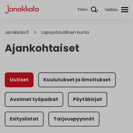
Haku
Valikko
Janakkala.fi
Lapsiystävällinen kunta
Ajankohtaiset
Uutiset
Kuulutukset ja ilmoitukset
Avoimet työpaikat
Pöytäkirjat
Esityslistat
Tarjouspyynnöt