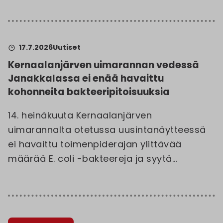
17.7.2026
Uutiset
Kernaalanjärven uimarannan vedessä
Janakkalassa ei enää havaittu
kohonneita bakteeripitoisuuksia
14. heinäkuuta Kernaalanjärven
uimarannalta otetussa uusintanäytteessä
ei havaittu toimenpiderajan ylittävää
määrää E. coli -bakteereja ja syytä...