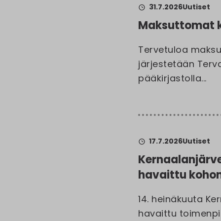
31.7.2026
Uutiset
Maksuttomat 
Tervetuloa maksu
järjestetään Tervak
pääkirjastolla...
17.7.2026
Uutiset
Kernaalanjärv
havaittu kohon
14. heinäkuuta Ke
havaittu toimenpid