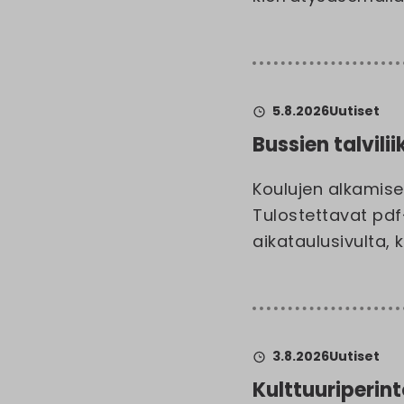
5.8.2026
Uutiset
Bussien talvili
Koulujen alkamise
Tulostettavat pdf
aikataulusivulta, k
3.8.2026
Uutiset
Kulttuuriperin