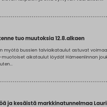
ikenne tuo muutoksia 12.8.alkaen
n myötä bussien talviaikataulut astuvat voimaan
-muotoiset aikataulut löydät Hämeenlinnan jouk
uten...
töä ja kesäistä markkinatunnelmaa Laur