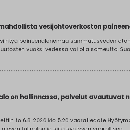
 mahdollista vesijohtoverkoston paine
esiintyä paineenalenemaa sammutusveden oton 
smuutosten vuoksi vedessä voi olla sameutta. Suo
lo on hallinnassa, palvelut avautuvat n
ettiin to 6.8. 2026 klo 5.26 vaaratiedote Hyöty
olevan tulipalon ja siitä syntyvän vaarallisen...