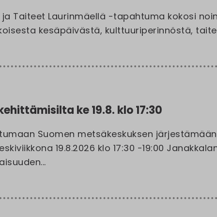
ja Taiteet Laurinmäellä -tapahtuma kokosi noin
isesta kesäpäivästä, kulttuuriperinnöstä, taitees
ehittämisilta ke 19.8. klo 17:30
istumaan Suomen metsäkeskuksen järjestämään 
eskiviikkona 19.8.2026 klo 17:30 -19:00 Janakkal
laisuuden...