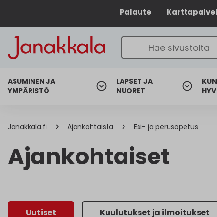
Palaute
Karttapalve
ASUMINEN JA
LAPSET JA
KUN
YMPÄRISTÖ
NUORET
HYV
Janakkala.fi
Ajankohtaista
Esi- ja perusopetus
Ajankohtaiset
Uutiset
Kuulutukset ja ilmoitukset