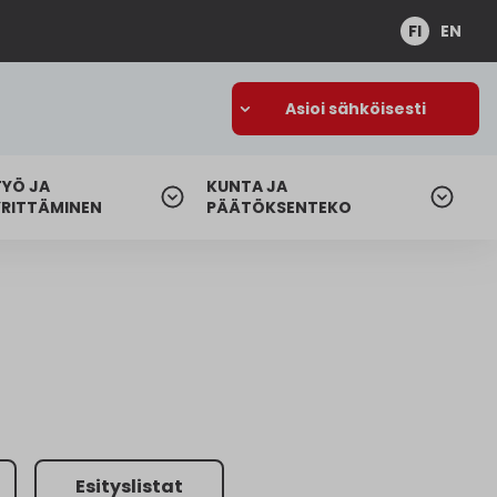
FI
EN
Asioi sähköisesti
TYÖ JA
KUNTA JA
YRITTÄMINEN
PÄÄTÖKSENTEKO
Esityslistat