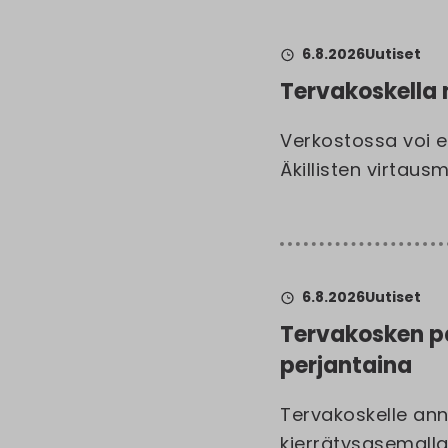
6.8.2026
Uutiset
Tervakoskella
Verkostossa voi 
Äkillisten virtau
6.8.2026
Uutiset
Tervakosken pa
perjantaina
Tervakoskelle ann
kierrätysasemalla 