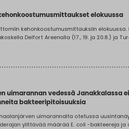
kehonkoostumusmittaukset elokuussa
ttomiin kehonkoostumusmittauksiin elokuussa. 
oskella Delfort Areenalla (17., 19. ja 20.8.) ja T
en uimarannan vedessä Janakkalassa e
neita bakteeripitoisuuksia
rnaalanjärven uimarannalta otetussa uusintanäy
erajan ylittävää määrää E. coli -bakteereja ja s