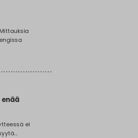
Mittauksia
urengissa
i enää
tteessä ei
yytä...