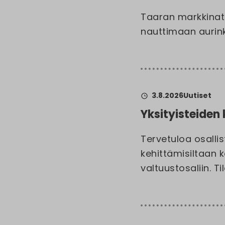
Taaran markkinat 
nauttimaan aurinko
3.8.2026
Uutiset
Yksityisteiden k
Tervetuloa osall
kehittämisiltaan k
valtuustosaliin. Ti