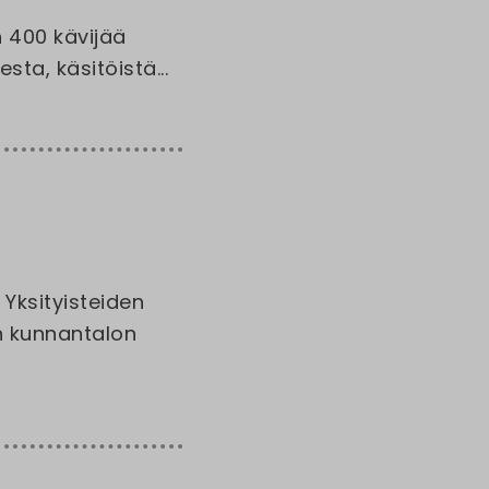
 400 kävijää
ta, käsitöistä...
Yksityisteiden
an kunnantalon