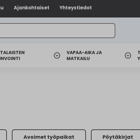
lu
Ajankohtaiset
Yhteystiedot
TALAISTEN
VAPAA-AIKA JA
INVOINTI
MATKAILU
Avoimet työpaikat
Pöytäkirjat