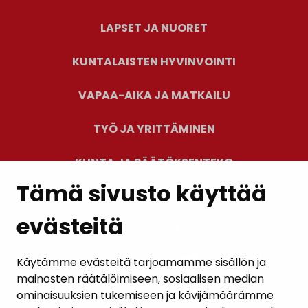
LAPSET JA NUORET
KUNTALAISTEN HYVINVOINTI
VAPAA-AIKA JA MATKAILU
TYÖ JA YRITTÄMINEN
KUNTA JA PÄÄTÖKSENTEKO
Tämä sivusto käyttää
evästeitä
PALAUTE
AJANKOHTAISET
Käytämme evästeitä tarjoamamme sisällön ja
mainosten räätälöimiseen, sosiaalisen median
YHTEYSTIEDOT
ominaisuuksien tukemiseen ja kävijämäärämme