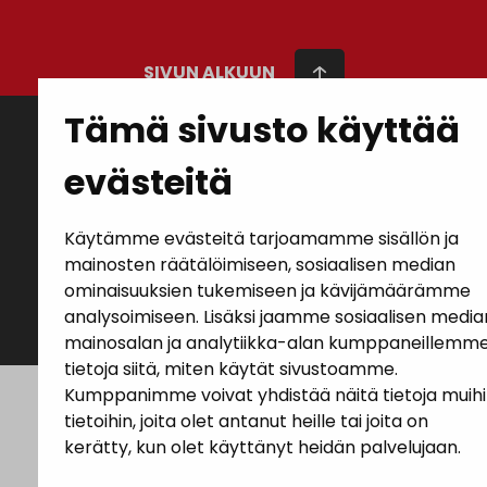
SIVUN ALKUUN
Tämä sivusto käyttää
Intranet
evästeitä
Saavutettavuusseloste
Ilmoituskanava
Tietoa sivustosta
Käytämme evästeitä tarjoamamme sisällön ja
Sivukartta
mainosten räätälöimiseen, sosiaalisen median
Näytä omat evästeasetukseni
ominaisuuksien tukemiseen ja kävijämäärämme
© 2026 Janakkalan kunta
analysoimiseen. Lisäksi jaamme sosiaalisen media
mainosalan ja analytiikka-alan kumppaneillemm
tietoja siitä, miten käytät sivustoamme.
Kumppanimme voivat yhdistää näitä tietoja muih
tietoihin, joita olet antanut heille tai joita on
kerätty, kun olet käyttänyt heidän palvelujaan.