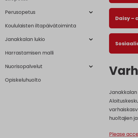
Perusopetus
Daisy – 
Koululaisten iltapäivätoiminta
Janakkalan lukio
Sosiaal
Harrastamisen malli
Varh
Nuorisopalvelut
Opiskeluhuolto
Janakkalan 
Aloituskesku
varhaiskasv
huoltajien j
Please acce