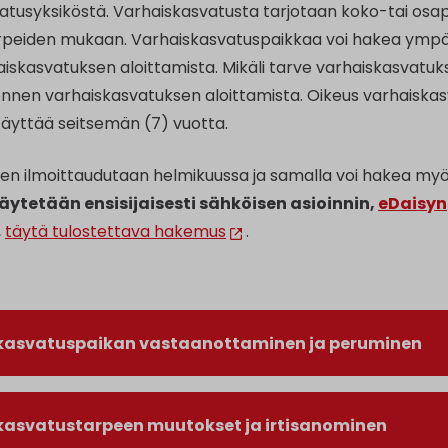
atusyksiköstä. Varhaiskasvatusta tarjotaan koko-tai osap
peiden mukaan. Varhaiskasvatuspaikkaa voi hakea ympäri
skasvatuksen aloittamista. Mikäli tarve varhaiskasvatukse
 ennen varhaiskasvatuksen aloittamista. Oikeus varhaisk
i täyttää seitsemän (7) vuotta.
en ilmoittaudutaan helmikuussa ja samalla voi hakea my
ytetään ensisijaisesti sähköisen asioinnin,
eDaisyn
,
täytä tulostettava hakemus
.
kasvatuspaikan vastaanottaminen ja peruminen
kasvatustarpeen muutokset ja irtisanominen