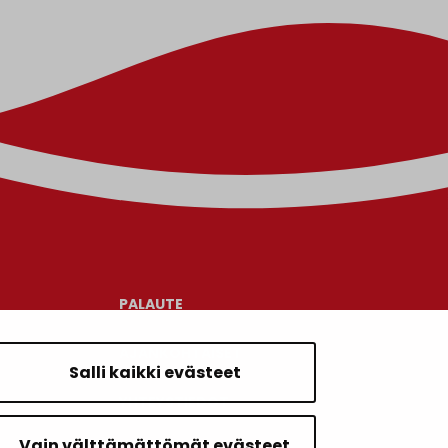
PALAUTE
AJANKOHTAISET
Salli kaikki evästeet
YHTEYSTIEDOT
Vain välttämättömät evästeet