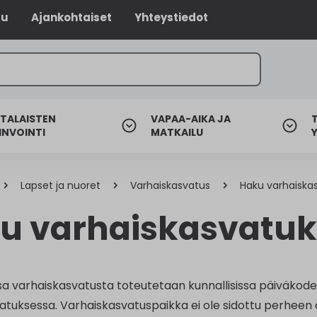
lu
Ajankohtaiset
Yhteystiedot
TALAISTEN
VAPAA-AIKA JA
INVOINTI
MATKAILU
Lapset ja nuoret
Varhaiskasvatus
Haku varhaiska
u varhaiskasvatu
a varhaiskasvatusta toteutetaan kunnallisissa päiväkodei
atuksessa. Varhaiskasvatuspaikka ei ole sidottu perheen