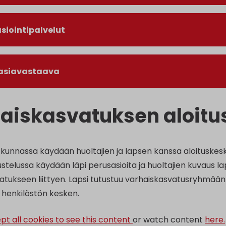
asiointipalvelut
iasiavastaava
aiskasvatuksen aloitu
kunnassa käydään huoltajien ja lapsen kanssa aloituskes
stelussa käydään läpi perusasioita ja huoltajien kuvaus lap
atukseen liittyen. Lapsi tutustuu varhaiskasvatusryhmään
a henkilöstön kesken.
pt all cookies to see this content
or watch content
here.