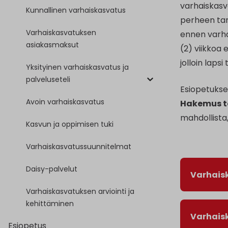
varhaiskasv
Kunnallinen varhaiskasvatus
perheen tar
Varhaiskasvatuksen
ennen varhai
asiakasmaksut
(2) viikkoa
jolloin laps
Yksityinen varhaiskasvatus ja
palveluseteli
Esiopetukse
Avoin varhaiskasvatus
Hakemus tä
mahdollista
Kasvun ja oppimisen tuki
Varhaiskasvatussuunnitelmat
Daisy-palvelut
Varhais
Varhaiskasvatuksen arviointi ja
kehittäminen
Varhais
Esiopetus