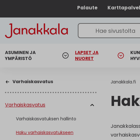
Palaute
Karttapalve
ASUMINEN JA
LAPSET JA
KUN
YMPÄRISTÖ
NUORET
HYV
Varhaiskasvatus
Janakkala.fi
Hak
Varhaiskasvatus
Varhaiskasvatuksen hallinto
Janakkalass
Haku varhaiskasvatukseen
varhaiskasv