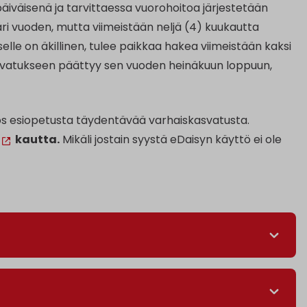
äiväisenä ja tarvittaessa vuorohoitoa järjestetään
 vuoden, mutta viimeistään neljä (4) kuukautta
lle on äkillinen, tulee paikkaa hakea viimeistään kaksi
asvatukseen päättyy sen vuoden heinäkuun loppuun,
ös esiopetusta täydentävää varhaiskasvatusta.
kautta.
Mikäli jostain syystä eDaisyn käyttö ei ole