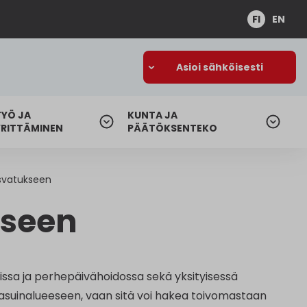
FI
EN
Asioi sähköisesti
TYÖ JA
KUNTA JA
YRITTÄMINEN
PÄÄTÖKSENTEKO
svatukseen
kseen
ssa ja perhepäivähoidossa sekä yksityisessä
 asuinalueeseen, vaan sitä voi hakea toivomastaan