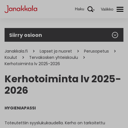
Haku
Valikko
Siirry osioon
Janakkala.fi
Lapset ja nuoret
Perusopetus
Koulut
Tervakosken yhteiskoulu
Kerhotoiminta lv 2025-2026
Kerhotoiminta lv 2025-
2026
HYGIENIAPASSI
Toteutettiin syyslukukaudella. Kerho on tarkoitettu