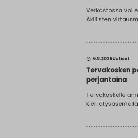
Verkostossa voi 
Äkillisten virtau
6.8.2026
Uutiset
Tervakosken pa
perjantaina
Tervakoskelle ann
kierrätysasemalla 