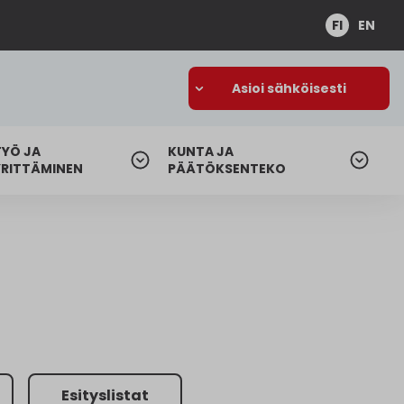
FI
EN
Asioi sähköisesti
TYÖ JA
KUNTA JA
YRITTÄMINEN
PÄÄTÖKSENTEKO
Esityslistat