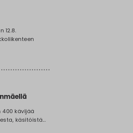
 12.8.
koliikenteen
inmäellä
 400 kävijää
ta, käsitöistä...