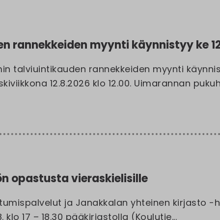
en rannekkeiden myynti käynnistyy ke 12
in talviuintikauden rannekkeiden myynti käynni
skiviikkona 12.8.2026 klo 12.00. Uimarannan puku
n opastusta vieraskielisille
umispalvelut ja Janakkalan yhteinen kirjasto -h
lo 17 – 18.30 pääkirjastolla (Koulutie...