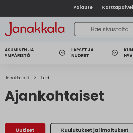
Palaute
Karttapalve
ASUMINEN JA
LAPSET JA
KUN
YMPÄRISTÖ
NUORET
HYV
Janakkala.fi
Leiri
Ajankohtaiset
Uutiset
Kuulutukset ja ilmoitukset