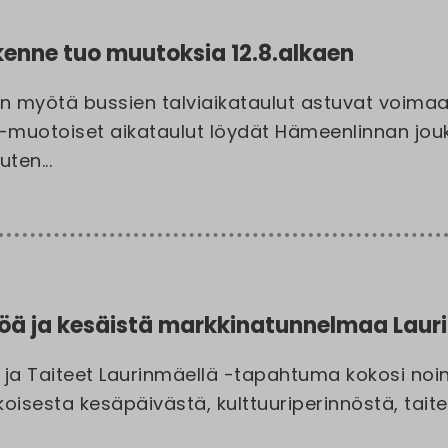
ikenne tuo muutoksia 12.8.alkaen
n myötä bussien talviaikataulut astuvat voimaan
-muotoiset aikataulut löydät Hämeenlinnan jouk
uten...
töä ja kesäistä markkinatunnelmaa Laur
ja Taiteet Laurinmäellä -tapahtuma kokosi noin
isesta kesäpäivästä, kulttuuriperinnöstä, taitees