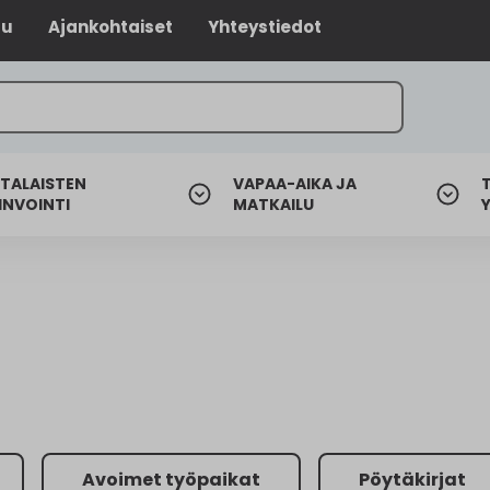
lu
Ajankohtaiset
Yhteystiedot
TALAISTEN
VAPAA-AIKA JA
INVOINTI
MATKAILU
Avoimet työpaikat
Pöytäkirjat