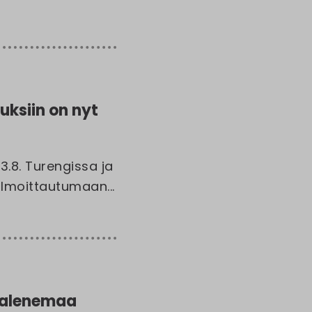
ksiin on nyt
.8. Turengissa ja
Ilmoittautumaan...
enalenemaa