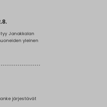
.8.
styy Janakkalan
huoneiden yleinen
anke järjestävät