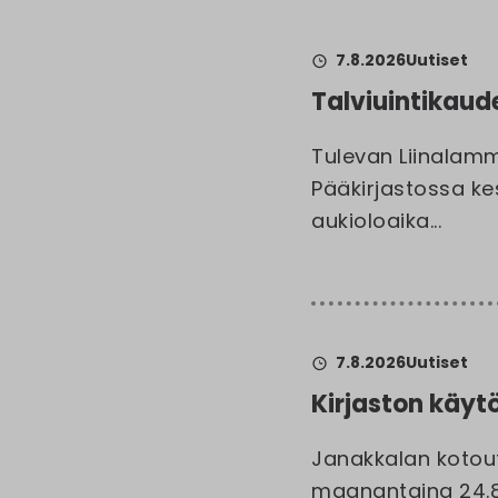
7.8.2026
Uutiset
Talviuintikaud
Tulevan Liinalamm
Pääkirjastossa ke
aukioloaika...
7.8.2026
Uutiset
Kirjaston käytö
Janakkalan kotout
maanantaina 24.8. k