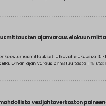
smittausten ajanvaraus elokuun mittau
koostumusmittaukset jatkuvat elokuussa 10.-13
kella. Oman ajan varaus onnistuu tästä linkistä; 
 mahdollista vesijohtoverkoston paine