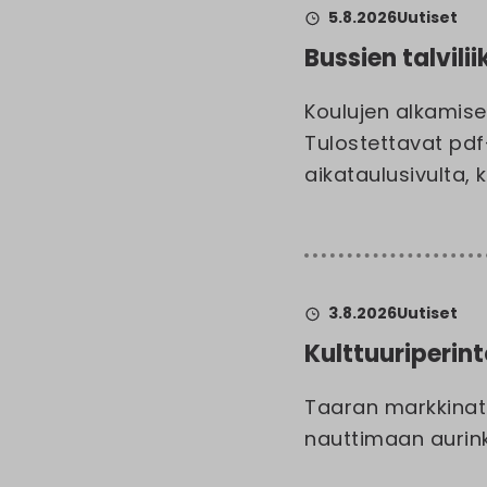
5.8.2026
Uutiset
Bussien talvili
Koulujen alkamise
Tulostettavat pdf
aikataulusivulta, k
3.8.2026
Uutiset
Kulttuuriperin
Taaran markkinat 
nauttimaan aurinko