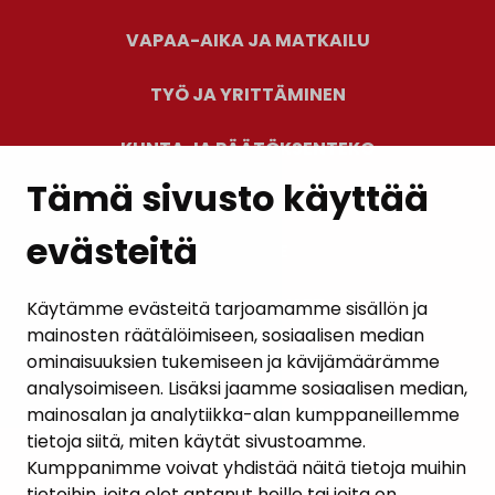
VAPAA-AIKA JA MATKAILU
TYÖ JA YRITTÄMINEN
KUNTA JA PÄÄTÖKSENTEKO
Tämä sivusto käyttää
evästeitä
PALAUTE
AJANKOHTAISET
Käytämme evästeitä tarjoamamme sisällön ja
mainosten räätälöimiseen, sosiaalisen median
YHTEYSTIEDOT
ominaisuuksien tukemiseen ja kävijämäärämme
analysoimiseen. Lisäksi jaamme sosiaalisen median,
KARTTAPALVELU
mainosalan ja analytiikka-alan kumppaneillemme
tietoja siitä, miten käytät sivustoamme.
Kumppanimme voivat yhdistää näitä tietoja muihin
tietoihin, joita olet antanut heille tai joita on