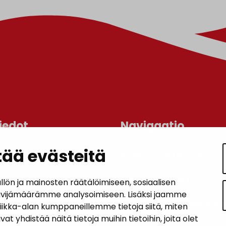
iedot
Navigaatio
ää evästeitä
ASUMINEN JA YMPÄRISTÖ
an kunta
lo
LAPSET JA NUORET
n ja mainosten räätälöimiseen, sosiaalisen
 1, 14200 Turenki
ävijämäärämme analysoimiseen. Lisäksi jaamme
KUNTALAISTEN HYVINVOINTI
tiikka-alan kumppaneillemme tietoja siitä, miten
5090 449
hdistää näitä tietoja muihin tietoihin, joita olet
janakkala.fi