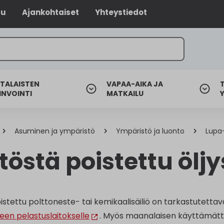
lu
Ajankohtaiset
Yhteystiedot
TALAISTEN
VAPAA-AIKA JA
INVOINTI
MATKAILU
Asuminen ja ympäristö
Ympäristö ja luonto
Lupa-
östä poistettu öljy
stettu polttoneste- tai kemikaalisäiliö on tarkastutettav
n pelastuslaitokselle
. Myös maanalaisen käyttämättö