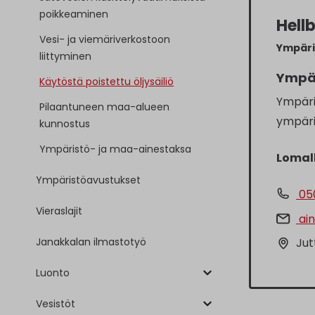
poikkeaminen
Hell
Vesi- ja viemäriverkostoon
Ympäri
liittyminen
Ympä
Käytöstä poistettu öljysäiliö
Ympäri
Pilaantuneen maa-alueen
ympäris
kunnostus
Ympäristö- ja maa-ainestaksa
Lomall
Ympäristöavustukset
05
Vieraslajit
ain
Jut
Janakkalan ilmastotyö
Luonto
Vesistöt