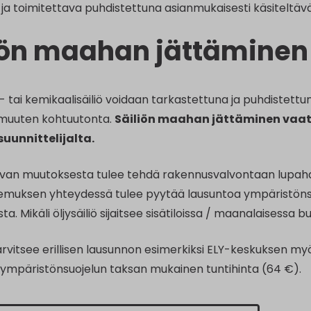
ja toimitettava puhdistettuna asianmukaisesti käsiteltäväks
iön maahan jättäminen
- tai kemikaalisäiliö voidaan tarkastettuna ja puhdistettu
 muuten kohtuutonta.
Säiliön maahan jättäminen vaat
uunnittelijalta.
van muutoksesta tulee tehdä rakennusvalvontaan lupa
emuksen yhteydessä tulee pyytää lausuntoa ympäristönsu
ta. Mikäli öljysäiliö sijaitsee sisätiloissa / maanalaisessa
tarvitsee erillisen lausunnon esimerkiksi ELY-keskuksen 
 ympäristönsuojelun taksan mukainen tuntihinta (64 €).