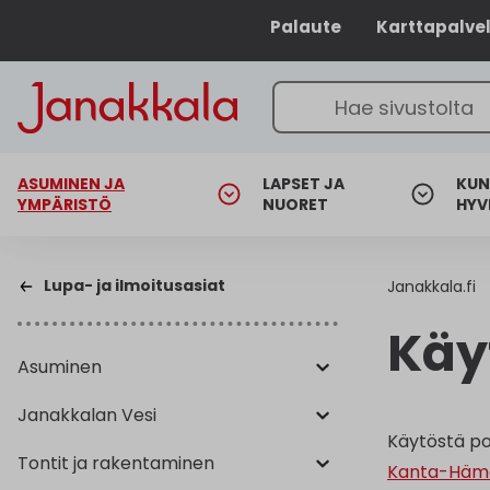
Palaute
Karttapalve
ASUMINEN JA
LAPSET JA
KUN
YMPÄRISTÖ
NUORET
HYV
Lupa- ja ilmoitusasiat
Janakkala.fi
Käyt
Asuminen
Janakkalan Vesi
Käytöstä poi
Tontit ja rakentaminen
Kanta-Hämee