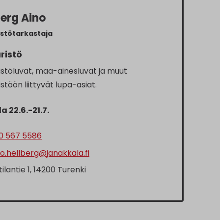
berg Aino
stötarkastaja
ristö
stöluvat, maa-ainesluvat ja muut
töön liittyvät lupa-asiat.
a 22.6.-21.7.
0 567 5586
o.hellberg@janakkala.fi
tilantie 1, 14200 Turenki