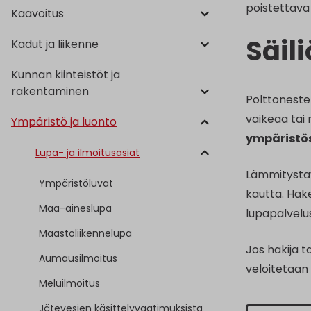
poistettava 
Kaavoitus
Säil
Kadut ja liikenne
Kunnan kiinteistöt ja
rakentaminen
Polttoneste
vaikeaa tai
Ympäristö ja luonto
ympäristös
Lupa- ja ilmoitusasiat
Lämmitysta
Ympäristöluvat
kautta. Hak
Maa-aineslupa
lupapalvelus
Maastoliikennelupa
Jos hakija 
Aumausilmoitus
veloitetaan
Meluilmoitus
Jätevesien käsittelyvaatimuksista