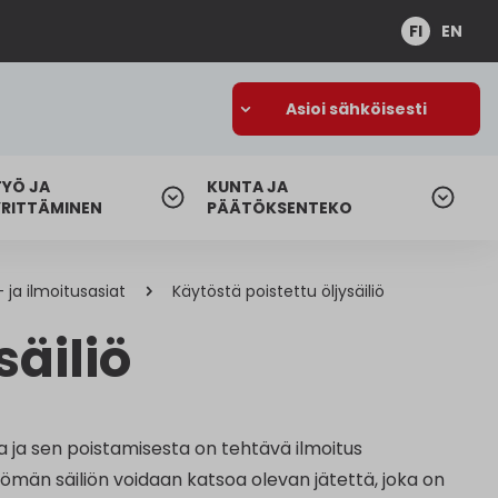
FI
EN
Asioi sähköisesti
TYÖ JA
KUNTA JA
YRITTÄMINEN
PÄÄTÖKSENTEKO
 ja ilmoitusasiat
Käytöstä poistettu öljysäiliö
säiliö
a ja sen poistamisesta on tehtävä ilmoitus
män säiliön voidaan katsoa olevan jätettä, joka on