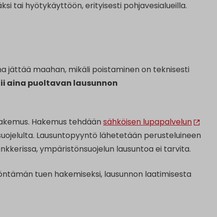
i tai hyötykäyttöön, erityisesti pohjavesialueilla.
na jättää maahan, mikäli poistaminen on teknisesti
ii aina puoltavan lausunnon
hakemus. Hakemus tehdään
sähköisen lupapalvelun
ojelulta. Lausuntopyyntö lähetetään perusteluineen
 bunkkerissa, ympäristönsuojelun lausuntoa ei tarvita.
myöntämän tuen hakemiseksi, lausunnon laatimisesta