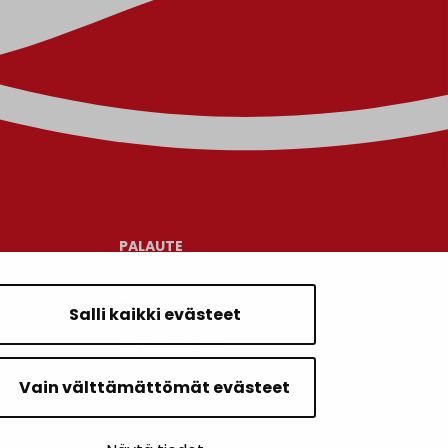
PALAUTE
AJANKOHTAISET
Salli kaikki evästeet
YHTEYSTIEDOT
Vain välttämättömät evästeet
KARTTAPALVELU