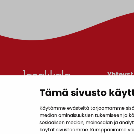
Yhteyst
Tämä sivusto käytt
Janakkal
Kunnanta
Käytämme evästeitä tarjoamamme sisällö
Juttilantie
median ominaisuuksien tukemiseen ja k
sosiaalisen median, mainosalan ja analy
Puh. 050 
käytät sivustoamme. Kumppanimme voivat y
kirjaamo@