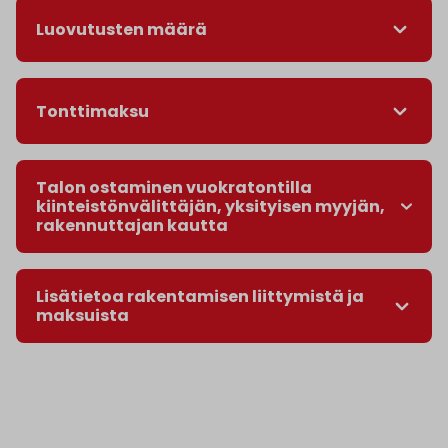
Luovutusten määrä
Tonttimaksu
Talon ostaminen vuokratontilla
kiinteistönvälittäjän, yksityisen myyjän,
rakennuttajan kautta
Lisätietoa rakentamisen liittymistä ja
maksuista