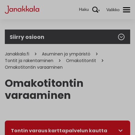
Haku
Valikko
Siirry osioon
Janakkala.fi
Asuminen ja ympäristö
Tontit ja rakentaminen
Omakotitontit
Omakotitontin varaaminen
Omakotitontin
varaaminen
Tontin varaus karttapalvelun kautta