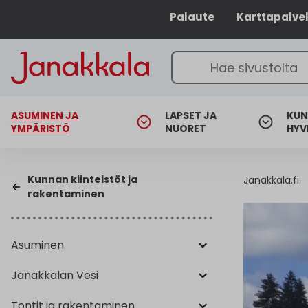
Palaute
Karttapalve
ASUMINEN JA
LAPSET JA
KUN
YMPÄRISTÖ
NUORET
HYV
Kunnan kiinteistöt ja
Janakkala.fi
rakentaminen
Asuminen
Janakkalan Vesi
Tontit ja rakentaminen