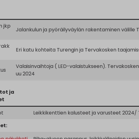
n jkp
Jalankulun ja pyöräilyväylän rakentaminen välille 
rakk
Eri katu kohteita Turengin ja Tervakosken taajamis
Valaisinvaihtoja ( LED-valaistukseen). Tervakosk
tus
uu 2024
tot ja
et
ot
Leikkikenttien kalusteet ja varusteet 2024/
et:
en päiväkoti
Piha-alueen parannus, leikkivälineiden uusi