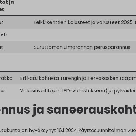
tot ja
et
ot
Leikkikenttien kalusteet ja varusteet 2025
et:
at
Suruttoman uimarannan perusparannus
rakka
Eri katu kohteita Turengin ja Tervakosken taajam
tus
Valaisinvaihtoja ( LED-valaistukseen) ja pylväid
nnus ja saneerauskoht
utakunta on hyväksynyt 16.1.2024 käyttösuunnitelman vuod