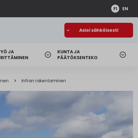
FI
EN
Asioi sähköisesti
TYÖ JA
KUNTA JA
YRITTÄMINEN
PÄÄTÖKSENTEKO
inen
Infran rakentaminen