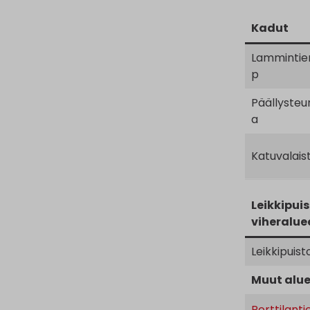
Kadut
Lammintie
p
Päällysteu
a
Katuvalais
Leikkipuis
viheralue
Leikkipuist
Muut alue
Porttilanti