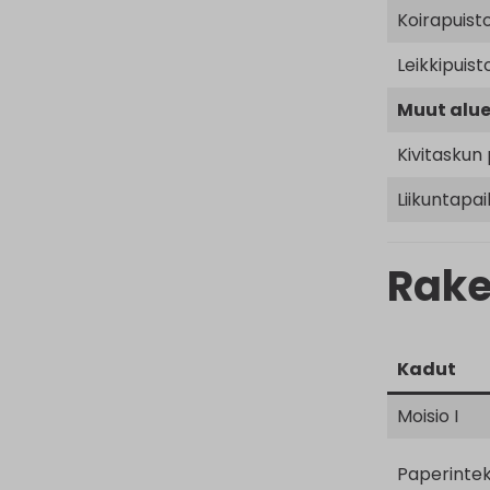
Koirapuist
Leikkipuist
Muut alue
Kivitaskun 
Liikuntapai
Rake
Kadut
Moisio I
Paperintek