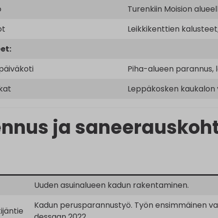
o
Turenkiin Moision aluee
ot
Leikkikenttien kalusteet
et:
päiväkoti
Piha-alueen parannus, l
kat
Leppäkosken kaukalon va
nnus ja saneerauskoht
Uuden asuinalueen kadun rakentaminen.
Kadun perusparannustyö. Työn ensimmäinen vaih
ijäntie
dessaan 2022