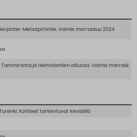
Tierpintie-Metsäpirtintie. Valmis marraskuu 2024
sa.
en Tammiranta ja Heimolantien alkuosa. Valmis marrask
 Turenki. Kohteet tarkentuvat keväällä
nta