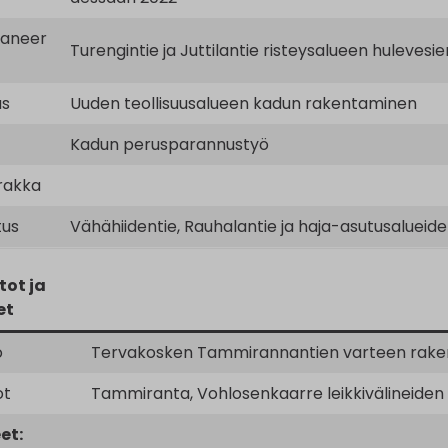
saneer
Turengintie ja Juttilantie risteysalueen huleves
as
Uuden teollisuusalueen kadun rakentaminen
Kadun perusparannustyö
rakka
tus
Vähähiidentie, Rauhalantie ja haja-asutusalueide
tot ja
et
o
Tervakosken Tammirannantien varteen raken
ot
Tammiranta, Vohlosenkaarre leikkivälineiden
et: