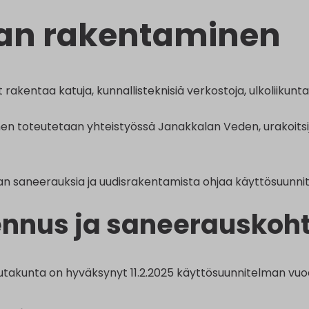
ran rakentaminen
 rakentaa katuja, kunnallisteknisiä verkostoja, ulkoliikunta
n toteutetaan yhteistyössä Janakkalan Veden, urakoitsijo
an saneerauksia ja uudisrakentamista ohjaa käyttösuunnite
nnus ja saneerauskoht
utakunta on hyväksynyt 11.2.2025 käyttösuunnitelman vuod