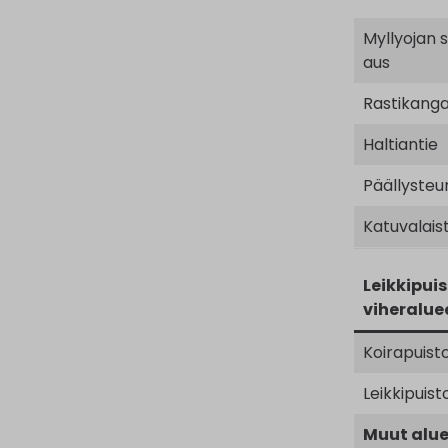
Myllyojan 
aus
Rastikang
Haltiantie
Päällysteu
Katuvalais
Leikkipuis
viheralue
Koirapuist
Leikkipuist
Muut alue