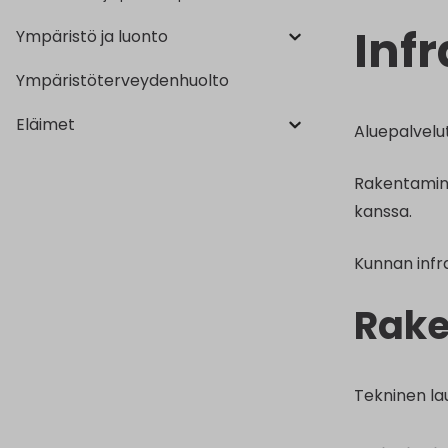
Inf
Ympäristö ja luonto
Ympäristöterveydenhuolto
Eläimet
Aluepalvelut
Rakentamine
kanssa.
Kunnan infr
Rake
Tekninen la