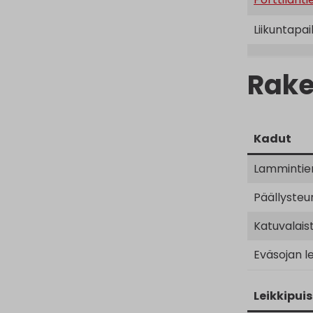
Liikuntapai
Rake
Kadut
Lammintie
Päällysteu
Katuvalais
Eväsojan l
Leikkipuis