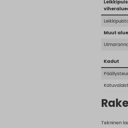
Leikkipuis
viheralue
Leikkipuist
Muut alue
UImarann
Kadut
Päällysteu
Katuvalais
Rake
Tekninen la