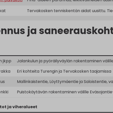
kat
Tervakosken tenniskentän aidat uusittu. T
nnus ja saneerauskoht
n jkpp
Jalankulun ja pyöräilyväylän rakentaminen välill
rakka
Eri kohteita Turengin ja Tervakosken taajamissa
tus
Mallinkaistentie, Löyttymäentie ja Saloistentie, v
enkki
Puistokäytävän rakentaminen välille Eväsojantie
tot ja viheralueet