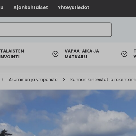
lu
Ajankohtaiset
Yhteystiedot
TALAISTEN
VAPAA-AIKA JA
INVOINTI
MATKAILU
Asuminen ja ympäristö
Kunnan kiinteistöt ja rakentam