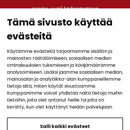
KUNTA JA PÄÄTÖKSENTEKO
Tämä sivusto käyttää
evästeitä
PALAUTE
AJANKOHTAISET
Käytämme evästeitä tarjoamamme sisällön ja
mainosten räätälöimiseen, sosiaalisen median
YHTEYSTIEDOT
ominaisuuksien tukemiseen ja kävijämäärämme
analysoimiseen. Lisäksi jaamme sosiaalisen median,
KARTTAPALVELU
mainosalan ja analytiikka-alan kumppaneillemme
tietoja siitä, miten käytät sivustoamme.
Kumppanimme voivat yhdistää näitä tietoja muihin
tietoihin, joita olet antanut heille tai joita on
kerätty, kun olet käyttänyt heidän palvelujaan.
SIVUN ALKUUN
Salli kaikki evästeet