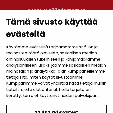
KUNTA JA PÄÄTÖKSENTEKO
Tämä sivusto käyttää
evästeitä
PALAUTE
AJANKOHTAISET
Käytämme evästeitä tarjoamamme sisällön ja
mainosten räätälöimiseen, sosiaalisen median
YHTEYSTIEDOT
ominaisuuksien tukemiseen ja kävijämäärämme
analysoimiseen. Lisäksi jaamme sosiaalisen median,
KARTTAPALVELU
mainosalan ja analytiikka-alan kumppaneillemme
tietoja siitä, miten käytät sivustoamme.
Kumppanimme voivat yhdistää näitä tietoja muihin
tietoihin, joita olet antanut heille tai joita on
kerätty, kun olet käyttänyt heidän palvelujaan.
SIVUN ALKUUN
Salli kaikki evästeet