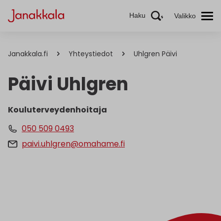
Haku
Valikko
Janakkala.fi
Yhteystiedot
Uhlgren Päivi
Päivi Uhlgren
Kouluterveydenhoitaja
050 509 0493
paivi.uhlgren@omahame.fi