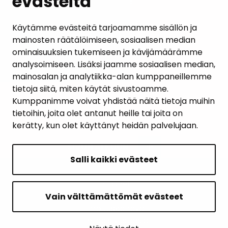
evästeitä
PALAUTE
AJANKOHTAISET
Käytämme evästeitä tarjoamamme sisällön ja
mainosten räätälöimiseen, sosiaalisen median
YHTEYSTIEDOT
ominaisuuksien tukemiseen ja kävijämäärämme
analysoimiseen. Lisäksi jaamme sosiaalisen median,
KARTTAPALVELU
mainosalan ja analytiikka-alan kumppaneillemme
tietoja siitä, miten käytät sivustoamme.
Kumppanimme voivat yhdistää näitä tietoja muihin
tietoihin, joita olet antanut heille tai joita on
kerätty, kun olet käyttänyt heidän palvelujaan.
SIVUN ALKUUN
Salli kaikki evästeet
Intranet
Saavutettavuusseloste
Vain välttämättömät evästeet
Ilmoituskanava
Tietoa sivustosta