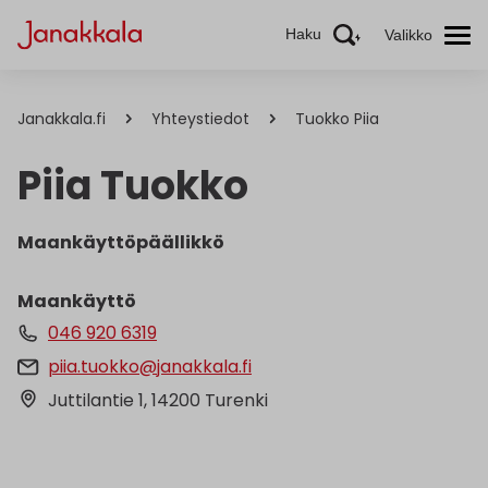
Haku
Valikko
Janakkala.fi
Yhteystiedot
Tuokko Piia
Piia Tuokko
Maankäyttöpäällikkö
Maankäyttö
046 920 6319
piia.tuokko@janakkala.fi
Juttilantie 1, 14200 Turenki