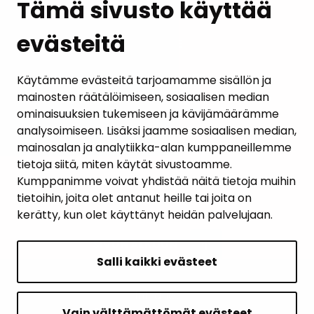
Tämä sivusto käyttää
evästeitä
PALAUTE
AJANKOHTAISET
Käytämme evästeitä tarjoamamme sisällön ja
mainosten räätälöimiseen, sosiaalisen median
YHTEYSTIEDOT
ominaisuuksien tukemiseen ja kävijämäärämme
analysoimiseen. Lisäksi jaamme sosiaalisen median,
KARTTAPALVELU
mainosalan ja analytiikka-alan kumppaneillemme
tietoja siitä, miten käytät sivustoamme.
Kumppanimme voivat yhdistää näitä tietoja muihin
tietoihin, joita olet antanut heille tai joita on
kerätty, kun olet käyttänyt heidän palvelujaan.
SIVUN ALKUUN
Salli kaikki evästeet
Intranet
Saavutettavuusseloste
Vain välttämättömät evästeet