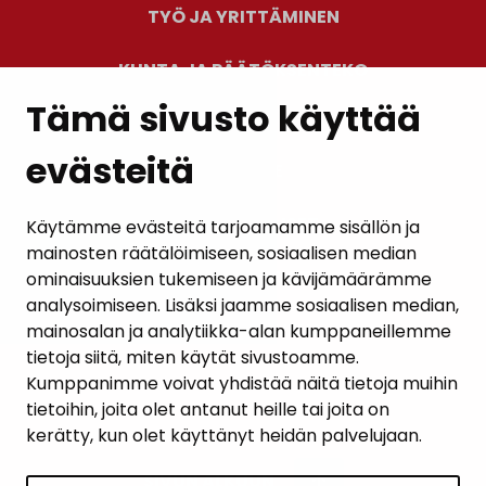
TYÖ JA YRITTÄMINEN
KUNTA JA PÄÄTÖKSENTEKO
Tämä sivusto käyttää
evästeitä
PALAUTE
AJANKOHTAISET
Käytämme evästeitä tarjoamamme sisällön ja
mainosten räätälöimiseen, sosiaalisen median
YHTEYSTIEDOT
ominaisuuksien tukemiseen ja kävijämäärämme
analysoimiseen. Lisäksi jaamme sosiaalisen median,
KARTTAPALVELU
mainosalan ja analytiikka-alan kumppaneillemme
tietoja siitä, miten käytät sivustoamme.
Kumppanimme voivat yhdistää näitä tietoja muihin
tietoihin, joita olet antanut heille tai joita on
kerätty, kun olet käyttänyt heidän palvelujaan.
SIVUN ALKUUN