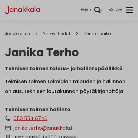
Haku
Valikko
Janakkala.fi
Yhteystiedot
Terho Janika
Janika Terho
Teknisen toimen talous- ja hallintopäällikkö
Teknisen toimen toimialan talouden ja hallinnon
ohjaus, teknisen lautakunnan pöytäkirjanpitäjä
Teknisen toimen hallinto
050 554 6746
janika.terho@janakkala.fi
Juttilantie 1, 14200 Turenki