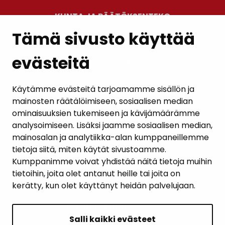
KUNTA JA PÄÄTÖKSENTEKO
Tämä sivusto käyttää
evästeitä
PALAUTE
AJANKOHTAISET
Käytämme evästeitä tarjoamamme sisällön ja
mainosten räätälöimiseen, sosiaalisen median
YHTEYSTIEDOT
ominaisuuksien tukemiseen ja kävijämäärämme
analysoimiseen. Lisäksi jaamme sosiaalisen median,
KARTTAPALVELU
mainosalan ja analytiikka-alan kumppaneillemme
tietoja siitä, miten käytät sivustoamme.
Kumppanimme voivat yhdistää näitä tietoja muihin
tietoihin, joita olet antanut heille tai joita on
kerätty, kun olet käyttänyt heidän palvelujaan.
SIVUN ALKUUN
Salli kaikki evästeet