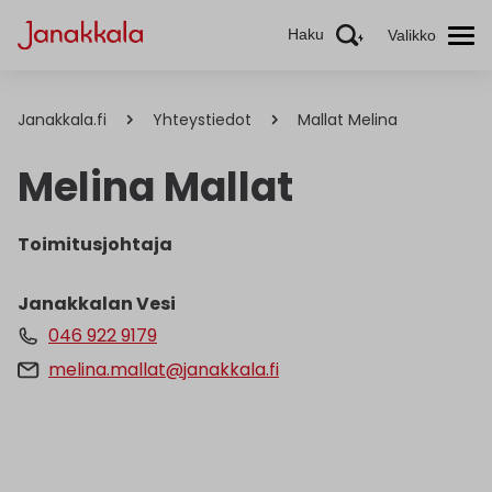
Haku
Valikko
Janakkala.fi
Yhteystiedot
Mallat Melina
Melina Mallat
Toimitusjohtaja
Janakkalan Vesi
046 922 9179
melina.mallat@janakkala.fi