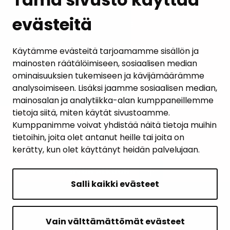
evästeitä
PALAUTE
AJANKOHTAISET
Käytämme evästeitä tarjoamamme sisällön ja
mainosten räätälöimiseen, sosiaalisen median
YHTEYSTIEDOT
ominaisuuksien tukemiseen ja kävijämäärämme
analysoimiseen. Lisäksi jaamme sosiaalisen median,
KARTTAPALVELU
mainosalan ja analytiikka-alan kumppaneillemme
tietoja siitä, miten käytät sivustoamme.
Kumppanimme voivat yhdistää näitä tietoja muihin
tietoihin, joita olet antanut heille tai joita on
kerätty, kun olet käyttänyt heidän palvelujaan.
SIVUN ALKUUN
Salli kaikki evästeet
Intranet
Saavutettavuusseloste
Vain välttämättömät evästeet