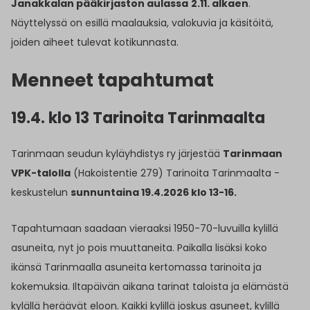
Janakkalan pääkirjaston aulassa
2.11. alkaen
.
Näyttelyssä on esillä maalauksia, valokuvia ja käsitöitä,
joiden aiheet tulevat kotikunnasta.
Menneet tapahtumat
19.4. klo 13 Tarinoita Tarinmaalta
Tarinmaan seudun kyläyhdistys ry järjestää
Tarinmaan
VPK-talolla
(Hakoistentie 279) Tarinoita Tarinmaalta -
keskustelun
sunnuntaina 19.4.2026 klo 13-16.
Tapahtumaan saadaan vieraaksi 1950-70-luvuilla kylillä
asuneita, nyt jo pois muuttaneita. Paikalla lisäksi koko
ikänsä Tarinmaalla asuneita kertomassa tarinoita ja
kokemuksia. Iltapäivän aikana tarinat taloista ja elämästä
kylällä heräävät eloon. Kaikki kylillä joskus asuneet, kylillä