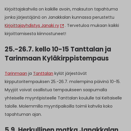
Kirjoittajakahvila on kaikille avoin, maksuton tapahtuma
jonka järjestäjänä on Janakkalan kunnassa perustettu
Kirjoittajayhdistys Janaki ry
. Tervetuloa mukaan kaikki
kirjoittamisesta kiinnostuneet!
25.-26.7. kello 10-15 Tanttalan ja
Tarinmaan Kyläkirppistempaus
Tarinmaan
ja
Tanttalan
kylät järjestävät
kirpputoritempauksen 25.-26.7. molempina päivinä 10-15.
Myyjät voivat osallistua tempaukseen saapumalla
yhteiselle myyntipisteelle Tanttalan koululle tai Keltaiselle
talolle. Molemmilla myyntipaikoilla toimii kahvila koko
tapahtuman ajan.
5.9.
Herkullinen matka Janakkalan