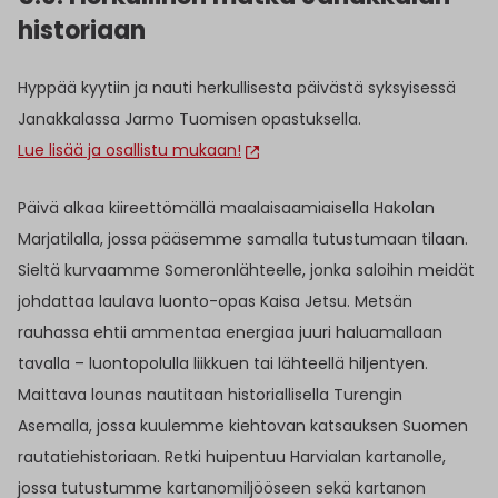
historiaan
Hyppää kyytiin ja nauti herkullisesta päivästä syksyisessä
Janakkalassa Jarmo Tuomisen opastuksella.
Lue lisää ja osallistu mukaan!
Päivä alkaa kiireettömällä maalaisaamiaisella Hakolan
Marjatilalla, jossa pääsemme samalla tutustumaan tilaan.
Sieltä kurvaamme Someronlähteelle, jonka saloihin meidät
johdattaa laulava luonto-opas Kaisa Jetsu. Metsän
rauhassa ehtii ammentaa energiaa juuri haluamallaan
tavalla – luontopolulla liikkuen tai lähteellä hiljentyen.
Maittava lounas nautitaan historiallisella Turengin
Asemalla, jossa kuulemme kiehtovan katsauksen Suomen
rautatiehistoriaan. Retki huipentuu Harvialan kartanolle,
jossa tutustumme kartanomiljööseen sekä kartanon