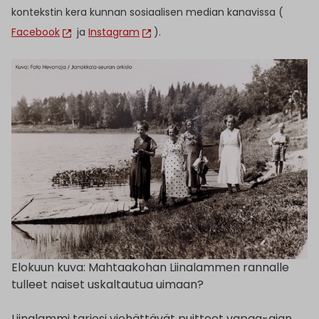
kontekstin kera kunnan sosiaalisen median kanavissa (
Facebook
ja
Instagram
).
Elokuun kuva: Mahtaakohan Liinalammen rannalle
tulleet naiset uskaltautua uimaan?
Liinalammi tarjosi viehättävät puitteet vapaa-ajan