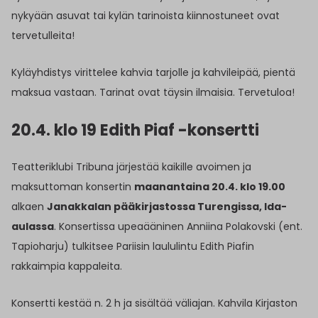
nykyään asuvat tai kylän tarinoista kiinnostuneet ovat
tervetulleita!
Kyläyhdistys virittelee kahvia tarjolle ja kahvileipää, pientä
maksua vastaan. Tarinat ovat täysin ilmaisia. Tervetuloa!
20.4. klo 19 Edith Piaf -konsertti
Teatteriklubi Tribuna järjestää kaikille avoimen ja
maksuttoman konsertin
maanantaina 20.4. klo 19.00
alkaen
Janakkalan pääkirjastossa Turengissa, Ida-
aulassa
. Konsertissa upeaääninen Anniina Polakovski (ent.
Tapioharju) tulkitsee Pariisin laululintu Edith Piafin
rakkaimpia kappaleita.
Konsertti kestää n. 2 h ja sisältää väliajan. Kahvila Kirjaston