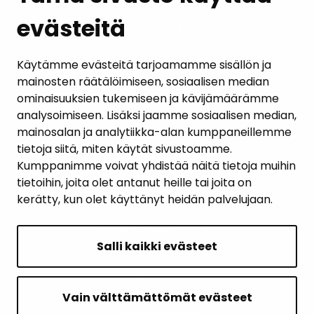
evästeitä
PALAUTE
AJANKOHTAISET
Käytämme evästeitä tarjoamamme sisällön ja
mainosten räätälöimiseen, sosiaalisen median
YHTEYSTIEDOT
ominaisuuksien tukemiseen ja kävijämäärämme
analysoimiseen. Lisäksi jaamme sosiaalisen median,
KARTTAPALVELU
mainosalan ja analytiikka-alan kumppaneillemme
tietoja siitä, miten käytät sivustoamme.
Kumppanimme voivat yhdistää näitä tietoja muihin
tietoihin, joita olet antanut heille tai joita on
kerätty, kun olet käyttänyt heidän palvelujaan.
SIVUN ALKUUN
Salli kaikki evästeet
Intranet
Saavutettavuusseloste
Vain välttämättömät evästeet
Ilmoituskanava