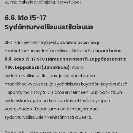
kulma palvelee väliajalla. Tervetuloa!
6.6. klo 15-17
Sydänturvallisuustilaisuus
SFC Hämeenhelmi järjestää kaikille avoimen ja
maksuttoman sydänturvallisuustilaisuuden
lauantaina
6.6. kello 15-17 SFC Hämeenhelmessä, Leppäkoskentie
788, Leppäkoski (Janakkala)
. Avoin
sydänturvallisuustilaisuus, jossa opastetaan
maallikkoelvytykseen ja sydäniskurin käyttöön käytännössä.
Tapahtuma liittyy SFC Hämeenhelmeen juuri hankittuun
sydäniskuriin, joka on kaikkien käytettävissä ympäri
vuorokauden. Tapahtuma on osa laajempaa
sydänturvallisuuden kehittämistä alueella.
Tilaisuudessamme osallistujat pääsevät tutustumaan