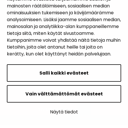
KUNTA JA PÄÄTÖKSENTEKO
mainosten räätälöimiseen, sosiaalisen median
ominaisuuksien tukemiseen ja kävijämäärämme
analysoimiseen. Lisäksi jaamme sosiaalisen median,
mainosalan ja analytiikka-alan kumppaneillemme
PALAUTE
tietoja siitä, miten käytät sivustoamme.
Kumppanimme voivat yhdistää näitä tietoja muihin
AJANKOHTAISET
tietoihin, joita olet antanut heille tai joita on
kerätty, kun olet käyttänyt heidän palvelujaan.
YHTEYSTIEDOT
KARTTAPALVELU
Salli kaikki evästeet
Vain välttämättömät evästeet
SIVUN ALKUUN
Näytä tiedot