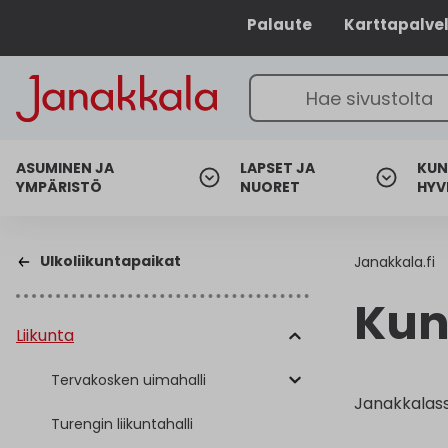
Palaute
Karttapalve
ASUMINEN JA
LAPSET JA
KUN
YMPÄRISTÖ
NUORET
HYV
Ulkoliikuntapaikat
Janakkala.fi
Kun
Liikunta
Tervakosken uimahalli
Janakkalass
Turengin liikuntahalli