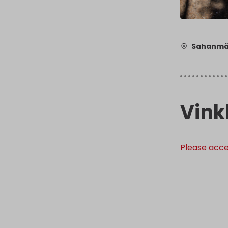
Sahanmäk
Vink
Please acce