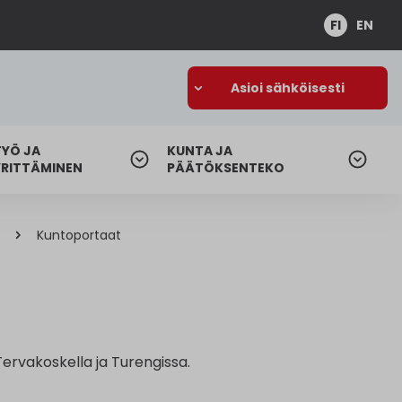
FI
EN
Asioi sähköisesti
TYÖ JA
KUNTA JA
YRITTÄMINEN
PÄÄTÖKSENTEKO
Kuntoportaat
ervakoskella ja Turengissa.