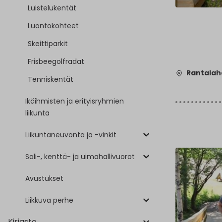
Luistelukentät
Luontokohteet
Skeittiparkit
Frisbeegolfradat
Rantalah
Tenniskentät
Ikäihmisten ja erityisryhmien
liikunta
Liikuntaneuvonta ja -vinkit
Sali-, kenttä- ja uimahallivuorot
Avustukset
Liikkuva perhe
Kirjasto