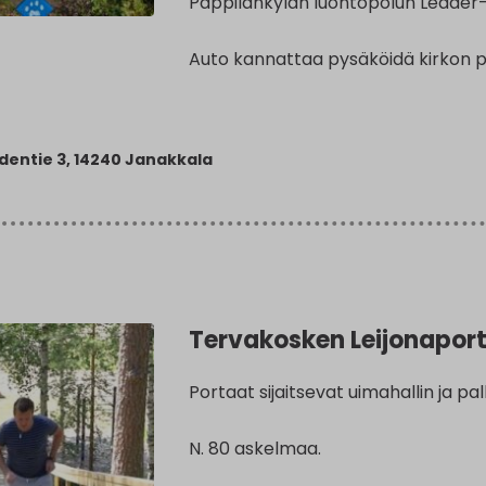
Pappilankylän luontopolun Leader
Auto kannattaa pysäköidä kirkon pa
dentie 3, 14240 Janakkala
Tervakosken Leijonapor
Portaat sijaitsevat uimahallin ja pa
N. 80 askelmaa.