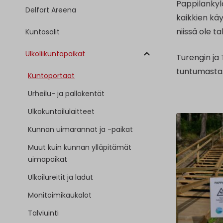
Pappilankyl
Delfort Areena
kaikkien käy
niissä ole t
Kuntosalit
Ulkoliikuntapaikat
Turengin ja
tuntumasta
Kuntoportaat
Urheilu- ja pallokentät
Ulkokuntoilulaitteet
Kunnan uimarannat ja -paikat
Muut kuin kunnan ylläpitämät
uimapaikat
Ulkoilureitit ja ladut
Monitoimikaukalot
Talviuinti