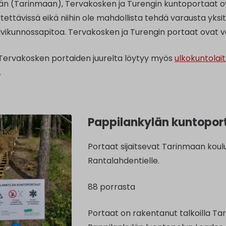
än (Tarinmaan), Tervakosken ja Turengin kuntoportaat ova
tettävissä eikä niihin ole mahdollista tehdä varausta yksit
alvikunnossapitoa. Tervakosken ja Turengin portaat ovat va
 Tervakosken portaiden juurelta löytyy myös
ulkokuntolait
.
Pappilankylän kuntopor
Portaat sijaitsevat Tarinmaan kou
Rantalahdentielle.
88 porrasta
Portaat on rakentanut talkoilla T