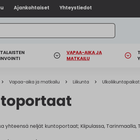
lu
Ajankohtaiset
Yhteystiedot
TALAISTEN
VAPAA-AIKA JA
INVOINTI
MATKAILU
Vapaa-aika ja matkailu
Liikunta
Ulkoliikuntapaikat
toportaat
a yhteensä neljät kuntoportaat; Kiipulassa, Tarinmaalla, T