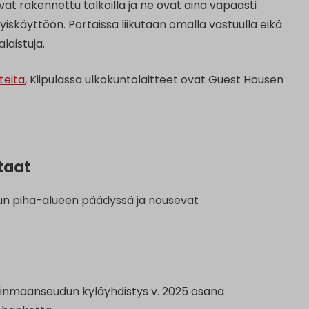
t rakennettu talkoilla ja ne ovat aina vapaasti
yiskäyttöön. Portaissa liikutaan omalla vastuulla eikä
laistuja.
teita
, Kiipulassa ulkokuntolaitteet ovat Guest Housen
taat
lun piha-alueen päädyssä ja nousevat
arinmaanseudun kyläyhdistys v. 2025 osana