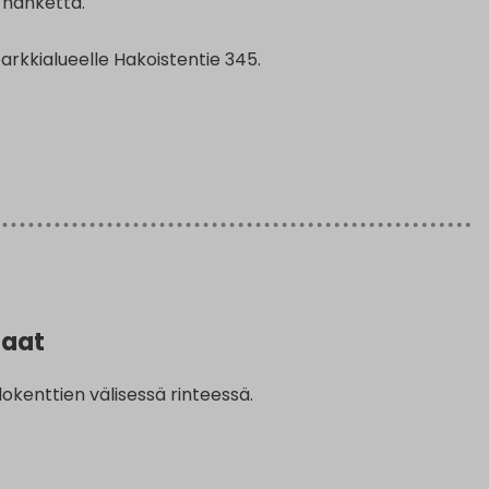
-hanketta.
rkkialueelle Hakoistentie 345.
taat
llokenttien välisessä rinteessä.