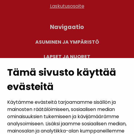
Laskutusosoite
Navigaatio
ASUMINEN JA YMPÄRISTÖ
LAPSET JA NUORET
Tämä sivusto käyttää
KUNTALAISTEN HYVINVOINTI
evästeitä
VAPAA-AIKA JA MATKAILU
TYÖ JA YRITTÄMINEN
Käytämme evästeitä tarjoamamme sisällön ja
mainosten räätälöimiseen, sosiaalisen median
KUNTA JA PÄÄTÖKSENTEKO
ominaisuuksien tukemiseen ja kävijämäärämme
analysoimiseen. Lisäksi jaamme sosiaalisen median,
mainosalan ja analytiikka-alan kumppaneillemme