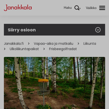
Haku
Valikko
Siirry osioon
Janakkala.fi
Vapaa-aika ja matkailu
Liikunta
Ulkoliikuntapaikat
Frisbeegolfradat