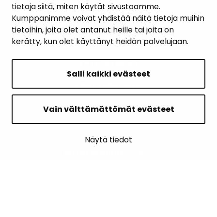
tietoja siitä, miten käytät sivustoamme.
PALAUTE
Kumppanimme voivat yhdistää näitä tietoja muihin
tietoihin, joita olet antanut heille tai joita on
AJANKOHTAISET
kerätty, kun olet käyttänyt heidän palvelujaan.
YHTEYSTIEDOT
Salli kaikki evästeet
KARTTAPALVELU
Vain välttämättömät evästeet
Näytä tiedot
SIVUN ALKUUN
Intranet
Saavutettavuusseloste
Ilmoituskanava