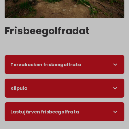
Frisbeegolfradat
Tervakosken frisbeegolfrata
Kiipula
Lastujärven frisbeegolfrata