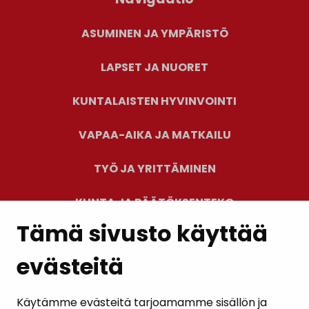
ASUMINEN JA YMPÄRISTÖ
LAPSET JA NUORET
KUNTALAISTEN HYVINVOINTI
VAPAA-AIKA JA MATKAILU
TYÖ JA YRITTÄMINEN
KUNTA JA PÄÄTÖKSENTEKO
Tämä sivusto käyttää
evästeitä
PALAUTE
AJANKOHTAISET
Käytämme evästeitä tarjoamamme sisällön ja