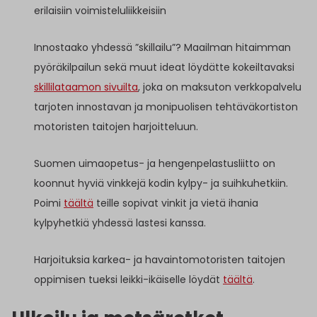
erilaisiin voimisteluliikkeisiin
Innostaako yhdessä ”skillailu”? Maailman hitaimman
pyöräkilpailun sekä muut ideat löydätte kokeiltavaksi
skillilataamon sivuilta
, joka on maksuton verkkopalvelu
tarjoten innostavan ja monipuolisen tehtäväkortiston
motoristen taitojen harjoitteluun.
Suomen uimaopetus- ja hengenpelastusliitto on
koonnut hyviä vinkkejä kodin kylpy- ja suihkuhetkiin.
Poimi
täältä
teille sopivat vinkit ja vietä ihania
kylpyhetkiä yhdessä lastesi kanssa.
Harjoituksia karkea- ja havaintomotoristen taitojen
oppimisen tueksi leikki-ikäiselle löydät
täältä
.