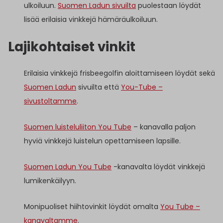
ulkoiluun.
Suomen Ladun sivuilta
puolestaan löydät
lisää erilaisia vinkkejä hämäräulkoiluun.
Lajikohtaiset vinkit
Erilaisia vinkkejä frisbeegolfin aloittamiseen löydät sekä
Suomen Ladun
sivuilta että
You-Tube –
sivustoltamme
.
Suomen luisteluliiton You Tube
– kanavalla paljon
hyviä vinkkejä luistelun opettamiseen lapsille.
Suomen Ladun You Tube
-kanavalta löydät vinkkejä
lumikenkäilyyn.
Monipuoliset hiihtovinkit löydät omalta
You Tube –
kanavaltamme
.