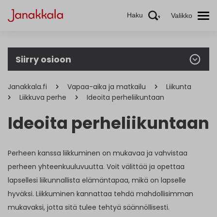
Haku
Valikko
Siirry osioon
Janakkala.fi
Vapaa-aika ja matkailu
Liikunta
Liikkuva perhe
Ideoita perheliikuntaan
Ideoita perheliikuntaan
Perheen kanssa liikkuminen on mukavaa ja vahvistaa
perheen yhteenkuuluvuutta. Voit välittää ja opettaa
lapsellesi liikunnallista elämäntapaa, mikä on lapselle
hyväksi. Liikkuminen kannattaa tehdä mahdollisimman
mukavaksi, jotta sitä tulee tehtyä säännöllisesti.