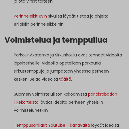
ja ota vinkit talteen
Perinneleikit Ry:n
sivuilta löydät tietoa ja ohjeita
erilaisiin perinneleikkeihin.
Voimistelua ja temppuilua
Parkour Akatemia ja Sirkuskoulu ovat tehneet videoita
lapsiperheille. Videoilla opetellaan parkouria,
sirkustemppuja ja jumpataan yhdessä perheen
kesken. Selaa videoita
täältä
.
Suomen Voimisteluliiton kokoamista
pariakrobatian
liikekorteista
löydät ideoita perheen yhteisiin
voimisteluhetkiin.
Temppusankarit Youtube – kanavalta
löydät ideoita