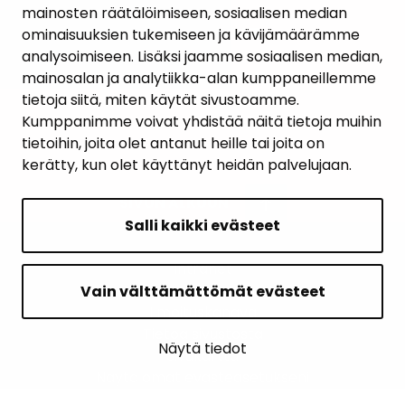
mainosten räätälöimiseen, sosiaalisen median
YHTEYSTIEDOT
ominaisuuksien tukemiseen ja kävijämäärämme
analysoimiseen. Lisäksi jaamme sosiaalisen median,
KARTTAPALVELU
mainosalan ja analytiikka-alan kumppaneillemme
tietoja siitä, miten käytät sivustoamme.
Kumppanimme voivat yhdistää näitä tietoja muihin
tietoihin, joita olet antanut heille tai joita on
kerätty, kun olet käyttänyt heidän palvelujaan.
SIVUN ALKUUN
Salli kaikki evästeet
Intranet
Saavutettavuusseloste
Vain välttämättömät evästeet
Ilmoituskanava
Tietoa sivustosta
Näytä tiedot
Sivukartta
Näytä omat evästeasetukseni
© 2026 Janakkalan kunta