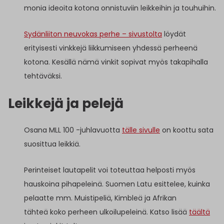
monia ideoita kotona onnistuviin leikkeihin ja touhuihin.
Sydänliiton neuvokas perhe – sivustolta
löydät
erityisesti vinkkejä liikkumiseen yhdessä perheenä
kotona. Kesällä nämä vinkit sopivat myös takapihalla
tehtäväksi.
Leikkejä ja pelejä
Osana MLL 100 -juhlavuotta
tälle sivulle
on koottu sata
suosittua leikkiä.
Perinteiset lautapelit voi toteuttaa helposti myös
hauskoina pihapeleinä. Suomen Latu esittelee, kuinka
pelaatte mm. Muistipeliä, Kimbleä ja Afrikan
tähteä koko perheen ulkoilupeleinä. Katso lisää
täältä