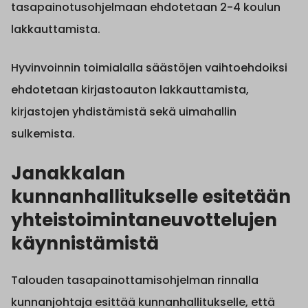
tasapainotusohjelmaan ehdotetaan 2-4 koulun
lakkauttamista.
Hyvinvoinnin toimialalla säästöjen vaihtoehdoiksi
ehdotetaan kirjastoauton lakkauttamista,
kirjastojen yhdistämistä sekä uimahallin
sulkemista.
Janakkalan
kunnanhallitukselle esitetään
yhteistoimintaneuvottelujen
käynnistämis
tä
Talouden tasapainottamisohjelman rinnalla
kunnanjohtaja esittää kunnanhallitukselle, että