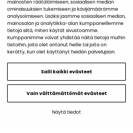
mainosten räätälöimiseen, sosiaalisen median
YHTEYSTIEDOT
ominaisuuksien tukemiseen ja kävijämäärämme
analysoimiseen. Lisäksi jaamme sosiaalisen median,
KARTTAPALVELU
mainosalan ja analytiikka-alan kumppaneillemme
tietoja siitä, miten käytät sivustoamme.
Kumppanimme voivat yhdistää näitä tietoja muihin
tietoihin, joita olet antanut heille tai joita on
kerätty, kun olet käyttänyt heidän palvelujaan.
SIVUN ALKUUN
Salli kaikki evästeet
Intranet
Saavutettavuusseloste
Vain välttämättömät evästeet
Ilmoituskanava
Tietoa sivustosta
Näytä tiedot
Sivukartta
Näytä omat evästeasetukseni
© 2026 Janakkalan kunta