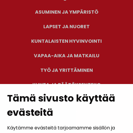
ASUMINEN JA YMPÄRISTÖ
LAPSET JA NUORET
KUNTALAISTEN HYVINVOINTI
VAPAA-AIKA JA MATKAILU
TYÖ JA YRITTÄMINEN
KUNTA JA PÄÄTÖKSENTEKO
Tämä sivusto käyttää
evästeitä
PALAUTE
AJANKOHTAISET
Käytämme evästeitä tarjoamamme sisällön ja