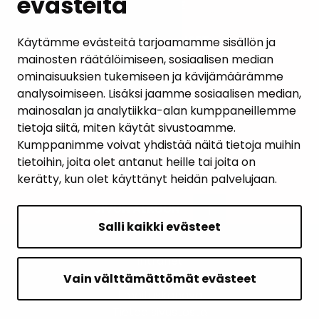
evästeitä
PALAUTE
AJANKOHTAISET
Käytämme evästeitä tarjoamamme sisällön ja
mainosten räätälöimiseen, sosiaalisen median
YHTEYSTIEDOT
ominaisuuksien tukemiseen ja kävijämäärämme
analysoimiseen. Lisäksi jaamme sosiaalisen median,
KARTTAPALVELU
mainosalan ja analytiikka-alan kumppaneillemme
tietoja siitä, miten käytät sivustoamme.
Kumppanimme voivat yhdistää näitä tietoja muihin
tietoihin, joita olet antanut heille tai joita on
kerätty, kun olet käyttänyt heidän palvelujaan.
SIVUN ALKUUN
Salli kaikki evästeet
Intranet
Saavutettavuusseloste
Vain välttämättömät evästeet
Ilmoituskanava
Tietoa sivustosta