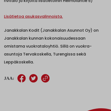
rivitalo ja kirjoita lisätietoihin Heimolantie 5)
Lisätietoa asukasvalinnoista.
Janakkalan Kodit (Janakkalan Asunnot Oy) on
Janakkalan kunnan kokonaisuudessaan
omistama vuokrataloyhtiö. Sillä on vuokra-
asuntoja Tervakoskella, Turengissa sekä
Leppäkoskella.
JAA: