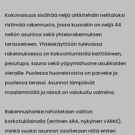
Kokonaisuus sisältää neljä arkkitehdin nelitaloksi
ristimää rakennusta, jossa kussakin on neljä 44
neliön asuntoa sekä yhteisrakennuksen
terasseineen. Yhteiskäyttöön tulevassa
rakennuksessa on kokoontumistila keittiöineen,
pesutupa, sauna sekä yöpymishuone asukkaiden
vieraille. Puolessa huoneistoista on parveke ja
puolessa terassi. Asunnot lämpiävät
maalämmöllä ja niissä on valokuitu valmiina.
Rakennushanke rahoitetaan valtion
korkotukilainalla (entinen ARA, nykyinen VARKE),
minkä vuoksi asunnot osoitetaan niitä eniten