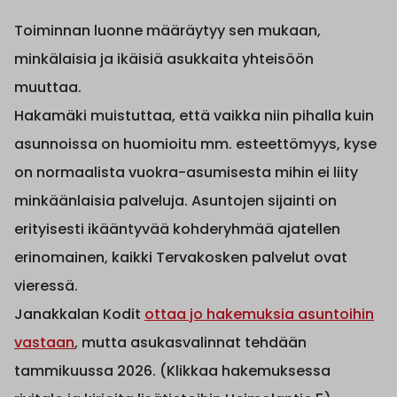
Toiminnan luonne määräytyy sen mukaan,
minkälaisia ja ikäisiä asukkaita yhteisöön
muuttaa.
Hakamäki muistuttaa, että vaikka niin pihalla kuin
asunnoissa on huomioitu mm. esteettömyys, kyse
on normaalista vuokra-asumisesta mihin ei liity
minkäänlaisia palveluja. Asuntojen sijainti on
erityisesti ikääntyvää kohderyhmää ajatellen
erinomainen, kaikki Tervakosken palvelut ovat
vieressä.
Janakkalan Kodit
ottaa jo hakemuksia asuntoihin
vastaan
, mutta asukasvalinnat tehdään
tammikuussa 2026. (Klikkaa hakemuksessa