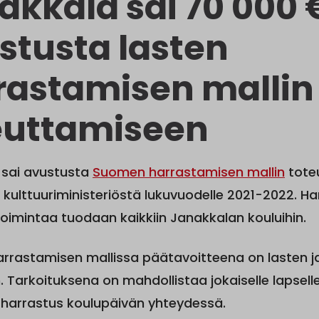
akkala sai 70 000 
stusta lasten
rastamisen mallin
euttamiseen
 sai avustusta
Suomen harrastamisen mallin
tote
 kulttuuriministeriöstä lukuvuodelle 2021-2022. H
oimintaa tuodaan kaikkiin Janakkalan kouluihin.
rastamisen mallissa päätavoitteena on lasten ja
. Tarkoituksena on mahdollistaa jokaiselle lapselle 
harrastus koulupäivän yhteydessä.