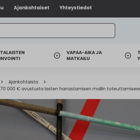
lu
Ajankohtaiset
Yhteystiedot
TALAISTEN
VAPAA-AIKA JA
INVOINTI
MATKAILU
Ajankohtaista
 70 000 € avustusta lasten harrastamisen mallin toteuttamisee