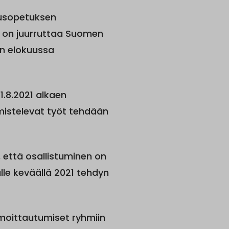
usopetuksen
a on juurruttaa Suomen
an elokuussa
1.8.2021 alkaen
mistelevat työt tehdään
 että osallistuminen on
ulle keväällä 2021 tehdyn
lmoittautumiset ryhmiin