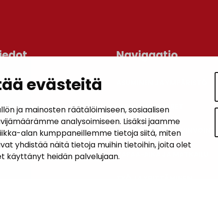
iedot
Navigaatio
ää evästeitä
ASUMINEN JA YMPÄRISTÖ
an kunta
lo
LAPSET JA NUORET
n ja mainosten räätälöimiseen, sosiaalisen
 1, 14200 Turenki
ävijämäärämme analysoimiseen. Lisäksi jaamme
KUNTALAISTEN HYVINVOINTI
tiikka-alan kumppaneillemme tietoja siitä, miten
5090 449
hdistää näitä tietoja muihin tietoihin, joita olet
janakkala.fi
VAPAA-AIKA JA MATKAILU
let käyttänyt heidän palvelujaan.
soite
TYÖ JA YRITTÄMINEN
KUNTA JA PÄÄTÖKSENTEKO