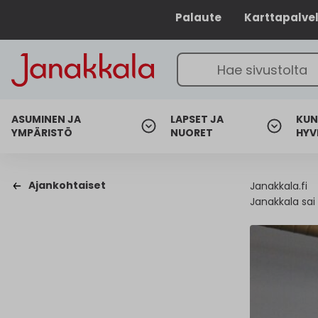
Palaute
Karttapalve
ASUMINEN JA
LAPSET JA
KUN
YMPÄRISTÖ
NUORET
HYV
Ajankohtaiset
Janakkala.fi
Janakkala sai