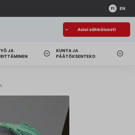
FI
EN
Asioi sähköisesti
TYÖ JA
KUNTA JA
YRITTÄMINEN
PÄÄTÖKSENTEKO
n