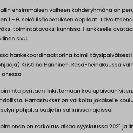
llin ensimmäisen vaiheen kohderyhmänä on per
ien 1.–9. sekä lisäopetuksen oppilaat. Tavoitteen
väksi toimintatavaksi kunnissa. Hankkeelle avata
linen sivu.
sa hankekoordinaattorina toimii täysipäiväisesti 
hjaaja) Kristiina Hänninen. Kesä-heinäkuussa val
 ohessa.
oiminta pyritään linkittämään koulupäivään siten,
hdollista. Harrastukset on valikoitu jokaiselle koul
selyn pohjalta budjetin sallimissa rajoissa.
oiminnan on tarkoitus alkaa syyskuussa 2021 ja i