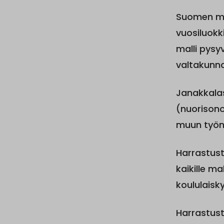
Suomen ma
vuosiluokk
malli pysy
valtakunnal
Janakkalas
(nuorisono
muun työn
Harrastust
kaikille ma
koululaisky
Harrastust