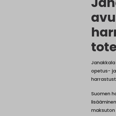
Jan
avu
har
tot
Janakkala
opetus- ja
harrastust
Suomen har
lisääminen
maksuton 