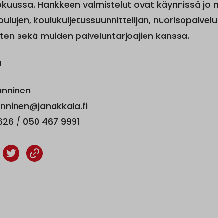
okuussa. Hankkeen valmistelut ovat käynnissä jo n
ulujen, koulukuljetussuunnittelijan, nuorisopalvelu
sten sekä muiden palveluntarjoajien kanssa.
a
Hänninen
hanninen@janakkala.fi
1626 / 050 467 9991