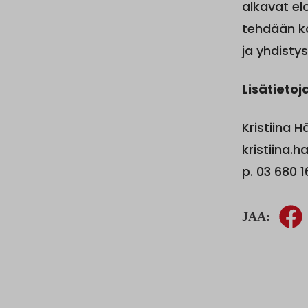
alkavat el
tehdään ko
ja yhdisty
Lisätietoj
Kristiina 
kristiina.
p. 03 680 
JAA: