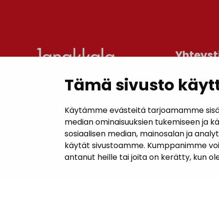
Yhteyst
Tämä sivusto käytt
Janakkal
Kunnanta
Käytämme evästeitä tarjoamamme sisällö
Juttilantie
median ominaisuuksien tukemiseen ja k
sosiaalisen median, mainosalan ja analy
Puh. 050 
käytät sivustoamme. Kumppanimme voivat y
kirjaamo@
antanut heille tai joita on kerätty, kun o
Laskutuso