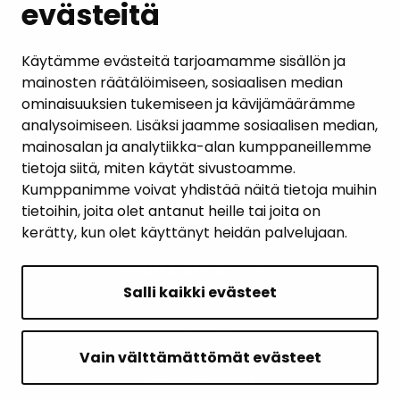
evästeitä
PALAUTE
AJANKOHTAISET
Käytämme evästeitä tarjoamamme sisällön ja
mainosten räätälöimiseen, sosiaalisen median
YHTEYSTIEDOT
ominaisuuksien tukemiseen ja kävijämäärämme
analysoimiseen. Lisäksi jaamme sosiaalisen median,
KARTTAPALVELU
mainosalan ja analytiikka-alan kumppaneillemme
tietoja siitä, miten käytät sivustoamme.
Kumppanimme voivat yhdistää näitä tietoja muihin
tietoihin, joita olet antanut heille tai joita on
kerätty, kun olet käyttänyt heidän palvelujaan.
SIVUN ALKUUN
Salli kaikki evästeet
Intranet
Saavutettavuusseloste
Vain välttämättömät evästeet
Ilmoituskanava
Tietoa sivustosta