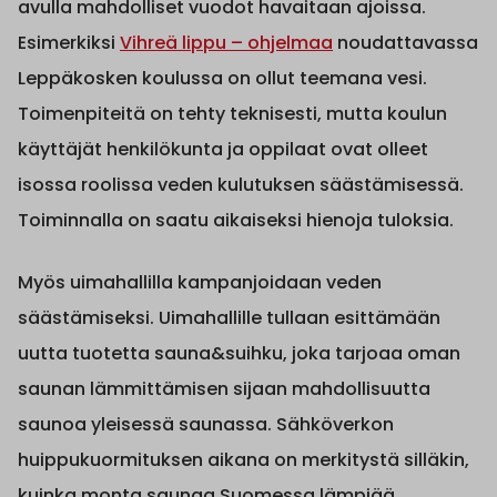
avulla mahdolliset vuodot havaitaan ajoissa.
Esimerkiksi
Vihreä lippu – ohjelmaa
noudattavassa
Leppäkosken koulussa on ollut teemana vesi.
Toimenpiteitä on tehty teknisesti, mutta koulun
käyttäjät henkilökunta ja oppilaat ovat olleet
isossa roolissa veden kulutuksen säästämisessä.
Toiminnalla on saatu aikaiseksi hienoja tuloksia.
Myös uimahallilla kampanjoidaan veden
säästämiseksi. Uimahallille tullaan esittämään
uutta tuotetta sauna&suihku, joka tarjoaa oman
saunan lämmittämisen sijaan mahdollisuutta
saunoa yleisessä saunassa. Sähköverkon
huippukuormituksen aikana on merkitystä silläkin,
kuinka monta saunaa Suomessa lämpiää.