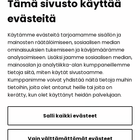
Tämä sivusto käyttää
evästeitä
PALAUTE
AJANKOHTAISET
Käytämme evästeitä tarjoamamme sisällön ja
mainosten räätälöimiseen, sosiaalisen median
YHTEYSTIEDOT
ominaisuuksien tukemiseen ja kävijämäärämme
analysoimiseen. Lisäksi jaamme sosiaalisen median,
KARTTAPALVELU
mainosalan ja analytiikka-alan kumppaneillemme
tietoja siitä, miten käytät sivustoamme.
Kumppanimme voivat yhdistää näitä tietoja muihin
tietoihin, joita olet antanut heille tai joita on
kerätty, kun olet käyttänyt heidän palvelujaan.
SIVUN ALKUUN
Salli kaikki evästeet
Intranet
Saavutettavuusseloste
Vain välttämättömät evästeet