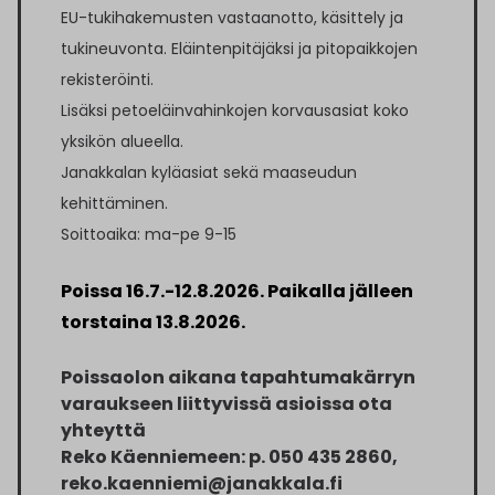
EU-tukihakemusten vastaanotto, käsittely ja
tukineuvonta. Eläintenpitäjäksi ja pitopaikkojen
rekisteröinti.
Lisäksi petoeläinvahinkojen korvausasiat koko
yksikön alueella.
Janakkalan kyläasiat sekä maaseudun
kehittäminen.
Soittoaika: ma-pe 9-15
Poissa 16.7.-12.8.2026. Paikalla jälleen
torstaina 13.8.2026.
Poissaolon aikana tapahtumakärryn
varaukseen liittyvissä asioissa ota
yhteyttä
Reko Käenniemeen: p. 050 435 2860,
reko.kaenniemi@janakkala.fi