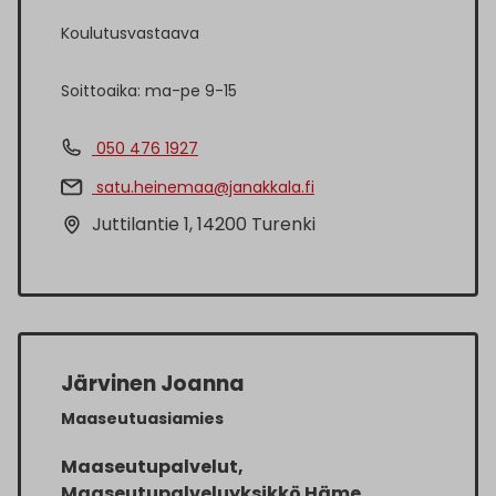
Koulutusvastaava
Soittoaika: ma-pe 9-15
050 476 1927
satu.heinemaa@janakkala.fi
Juttilantie 1, 14200 Turenki
Järvinen Joanna
Maaseutuasiamies
Maaseutupalvelut,
Maaseutupalveluyksikkö Häme