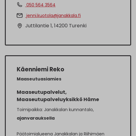
050 564 3564
jenni.kuotola@janakkala.fi
Juttilantie 1, 14200 Turenki
Käenniemi Reko
Maaseutuasiamies
Maaseutupalvelut,
Maaseutupalveluyksikkö Häme
Toimipaikka: Janakkalan kunnantalo,
ajanvarauksella
Päätoimialueena Janakkalan ja Riihimäen