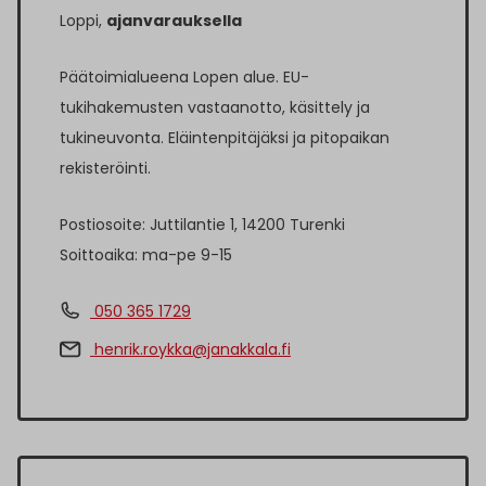
Loppi,
ajanvarauksella
Päätoimialueena Lopen alue. EU-
tukihakemusten vastaanotto, käsittely ja
tukineuvonta. Eläintenpitäjäksi ja pitopaikan
rekisteröinti.
Postiosoite: Juttilantie 1, 14200 Turenki
Soittoaika: ma-pe 9-15
050 365 1729
henrik.roykka@janakkala.fi