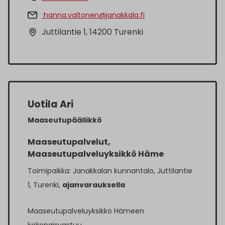
hanna.valtonen@janakkala.fi
Juttilantie 1, 14200 Turenki
Uotila Ari
Maaseutupäällikkö
Maaseutupalvelut,
Maaseutupalveluyksikkö Häme
Toimipaikka: Janakkalan kunnantalo, Juttilantie
1, Turenki,
ajanvarauksella
Maaseutupalveluyksikkö Hämeen
kokonaisvastuu.