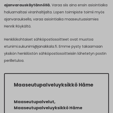
ajanvarauskäytännöllä.
Varaa siis aina ensin asiointiaika
haluamaltasi viranhaltijalta. Lopen toimipiste toimii myös
ajanvarauksella, varaa asiointiaika maaseutuasiamies
Henrik Röykältä.
Henkilökohtaiset sähköpostiosoitteet ovat muotoa
etunimi.sukunimi@janakkala.fi. Emme pysty takaamaan
yksikön henkilöstön sähköpostiosoitteisiin lähetetyn postin
perilletuloa.
Maaseutupalveluyksikkö Häme
Maaseutupalvelut,
Maaseutupalveluyksikkö Häme