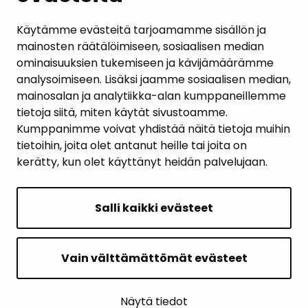
AJANKOHTAISET
Käytämme evästeitä tarjoamamme sisällön ja
mainosten räätälöimiseen, sosiaalisen median
YHTEYSTIEDOT
ominaisuuksien tukemiseen ja kävijämäärämme
analysoimiseen. Lisäksi jaamme sosiaalisen median,
KARTTAPALVELU
mainosalan ja analytiikka-alan kumppaneillemme
tietoja siitä, miten käytät sivustoamme.
Kumppanimme voivat yhdistää näitä tietoja muihin
tietoihin, joita olet antanut heille tai joita on
kerätty, kun olet käyttänyt heidän palvelujaan.
SIVUN ALKUUN
Salli kaikki evästeet
Intranet
Saavutettavuusseloste
Vain välttämättömät evästeet
Ilmoituskanava
Tietoa sivustosta
Näytä tiedot
Sivukartta