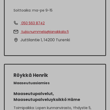
Soittoaika: ma-pe 9-15
050 563 8742
tuija.nummela@janakkala.fi
Juttilantie 1, 14200 Turenki
Röykkä Henrik
Maaseutuasiamies
Maaseutupalvelut,
Maaseutupalveluyksikkö Häme
Toimipaikka: Lopen kunnanvirasto, Yhdystie 5,