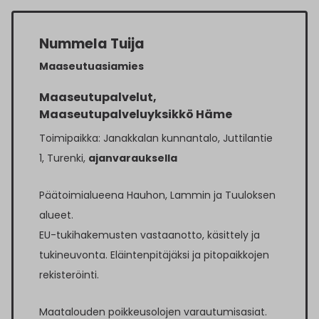
Nummela Tuija
Maaseutuasiamies
Maaseutupalvelut,
Maaseutupalveluyksikkö Häme
Toimipaikka: Janakkalan kunnantalo, Juttilantie
1, Turenki,
ajanvarauksella
Päätoimialueena Hauhon, Lammin ja Tuuloksen
alueet.
EU-tukihakemusten vastaanotto, käsittely ja
tukineuvonta. Eläintenpitäjäksi ja pitopaikkojen
rekisteröinti.
Maatalouden poikkeusolojen varautumisasiat.