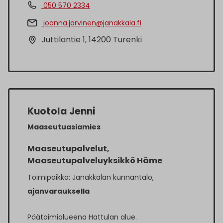
050 570 2334
joanna.jarvinen@janakkala.fi
Juttilantie 1, 14200 Turenki
Kuotola Jenni
Maaseutuasiamies
Maaseutupalvelut,
Maaseutupalveluyksikkö Häme
Toimipaikka: Janakkalan kunnantalo,
ajanvarauksella
Päätoimialueena Hattulan alue.