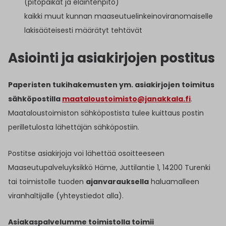
(pitopaikat ja eläintenpito)
kaikki muut kunnan maaseutuelinkeinoviranomaiselle
lakisääteisesti määrätyt tehtävät
Asiointi ja asiakirjojen postitus
Paperisten tukihakemusten ym. asiakirjojen toimitus
sähköpostilla
maataloustoimisto@janakkala.fi
.
Maataloustoimiston sähköpostista tulee kuittaus postin
perilletulosta lähettäjän sähköpostiin.
Postitse asiakirjoja voi lähettää osoitteeseen
Maaseutupalveluyksikkö Häme, Juttilantie 1, 14200 Turenki
tai toimistolle tuoden
ajanvarauksella
haluamalleen
viranhaltijalle (yhteystiedot alla).
Asiakaspalvelumme toimistolla toimii