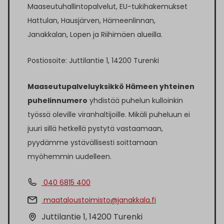
Maaseutuhallintopalvelut, EU-tukihakemukset
Hattulan, Hausjärven, Hämeenlinnan,
Janakkalan, Lopen ja Riihimäen alueilla.
Postiosoite: Juttilantie 1, 14200 Turenki
Maaseutupalveluyksikkö Hämeen yhteinen
puhelinnumero
yhdistää puhelun kulloinkin
työssä oleville viranhaltijoille. Mikäli puheluun ei
juuri sillä hetkellä pystytä vastaamaan,
pyydämme ystävällisesti soittamaan
myöhemmin uudelleen.
040 6815 400
maataloustoimisto@janakkala.fi
Juttilantie 1, 14200 Turenki