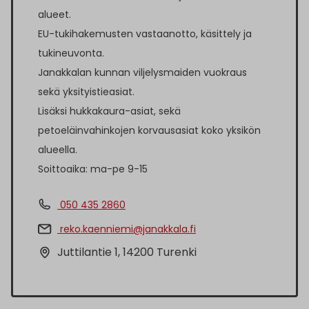
alueet.
EU-tukihakemusten vastaanotto, käsittely ja
tukineuvonta.
Janakkalan kunnan viljelysmaiden vuokraus
sekä yksityistieasiat.
Lisäksi hukkakaura-asiat, sekä
petoeläinvahinkojen korvausasiat koko yksikön
alueella.
Soittoaika: ma-pe 9-15
050 435 2860
reko.kaenniemi@janakkala.fi
Juttilantie 1, 14200 Turenki