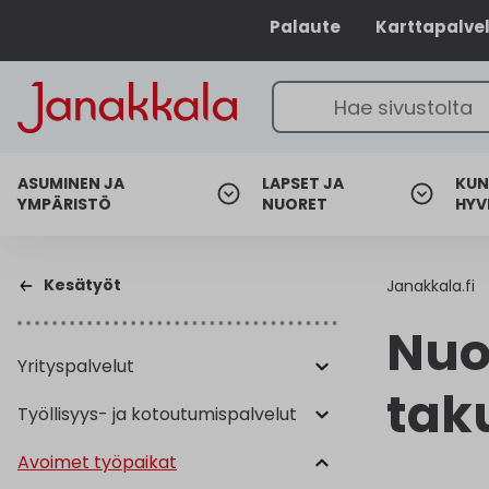
Palaute
Karttapalve
ASUMINEN JA
LAPSET JA
KUN
YMPÄRISTÖ
NUORET
HYV
Kesätyöt
Janakkala.fi
Nuo
Yrityspalvelut
tak
Työllisyys- ja kotoutumispalvelut
Avoimet työpaikat