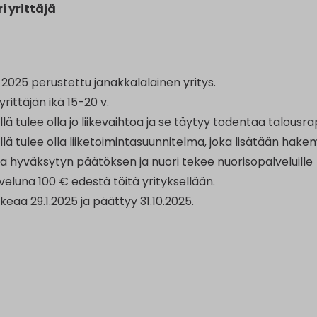
ri yrittäjä
2025 perustettu janakkalalainen yritys.
rittäjän ikä 15-20 v.
llä tulee olla jo liikevaihtoa ja se täytyy todentaa talousrap
llä tulee olla liiketoimintasuunnitelma, joka lisätään hak
aa hyväksytyn päätöksen ja nuori tekee nuorisopalveluille
veluna 100 € edestä töitä yrityksellään.
eaa 29.1.2025 ja päättyy 31.10.2025.