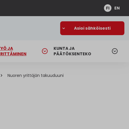
FI
EN
Asioi sähköisesti
TYÖ JA
KUNTA JA
YRITTÄMINEN
PÄÄTÖKSENTEKO
Nuoren yrittäjän takuuduuni