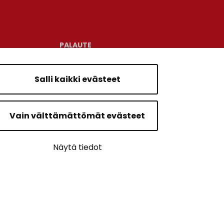
PALAUTE
AJANKOHTAISET
Salli kaikki evästeet
YHTEYSTIEDOT
Vain välttämättömät evästeet
KARTTAPALVELU
Näytä tiedot