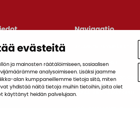
iedot
Navigaatio
ää evästeitä
ASUMINEN JA YMPÄRISTÖ
an kunta
lo
LAPSET JA NUORET
n ja mainosten räätälöimiseen, sosiaalisen
 1, 14200 Turenki
ävijämäärämme analysoimiseen. Lisäksi jaamme
KUNTALAISTEN HYVINVOINTI
tiikka-alan kumppaneillemme tietoja siitä, miten
5090 449
hdistää näitä tietoja muihin tietoihin, joita olet
janakkala.fi
VAPAA-AIKA JA MATKAILU
let käyttänyt heidän palvelujaan.
soite
TYÖ JA YRITTÄMINEN
KUNTA JA PÄÄTÖKSENTEKO