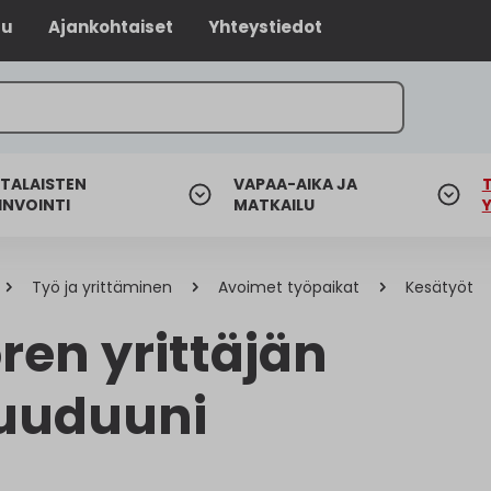
lu
Ajankohtaiset
Yhteystiedot
TALAISTEN
VAPAA-AIKA JA
INVOINTI
MATKAILU
Työ ja yrittäminen
Avoimet työpaikat
Kesätyöt
ren yrittäjän
uuduuni