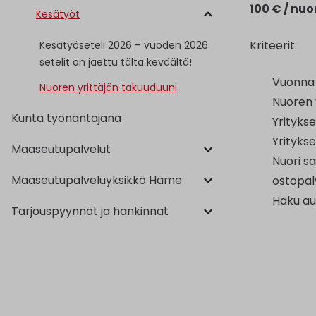
100 € / nuo
Kesätyöt
Kriteerit:
Kesätyöseteli 2026 – vuoden 2026
setelit on jaettu tältä keväältä!
Vuonna 
Nuoren yrittäjän takuuduuni
Nuoren y
Kunta työnantajana
Yritykse
Yritykse
Maaseutupalvelut
Nuori s
Maaseutupalveluyksikkö Häme
ostopal
Haku auk
Tarjouspyynnöt ja hankinnat