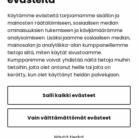
AJANKOHTAISET
Käytämme evästeitä tarjoamamme sisällön ja
mainosten räätälöimiseen, sosiaalisen median
YHTEYSTIEDOT
ominaisuuksien tukemiseen ja kävijämäärämme
analysoimiseen. Lisäksi jaamme sosiaalisen median,
KARTTAPALVELU
mainosalan ja analytiikka-alan kumppaneillemme
tietoja siitä, miten käytät sivustoamme.
Kumppanimme voivat yhdistää näitä tietoja muihin
tietoihin, joita olet antanut heille tai joita on
kerätty, kun olet käyttänyt heidän palvelujaan.
SIVUN ALKUUN
Salli kaikki evästeet
Intranet
Saavutettavuusseloste
Vain välttämättömät evästeet
Ilmoituskanava
Tietoa sivustosta
Näytä tiedot