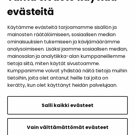
evästeitä
PALAUTE
AJANKOHTAISET
Käytämme evästeitä tarjoamamme sisällön ja
mainosten räätälöimiseen, sosiaalisen median
YHTEYSTIEDOT
ominaisuuksien tukemiseen ja kävijämäärämme
analysoimiseen. Lisäksi jaamme sosiaalisen median,
KARTTAPALVELU
mainosalan ja analytiikka-alan kumppaneillemme
tietoja siitä, miten käytät sivustoamme.
Kumppanimme voivat yhdistää näitä tietoja muihin
tietoihin, joita olet antanut heille tai joita on
kerätty, kun olet käyttänyt heidän palvelujaan.
SIVUN ALKUUN
Salli kaikki evästeet
Intranet
Saavutettavuusseloste
Vain välttämättömät evästeet
Ilmoituskanava