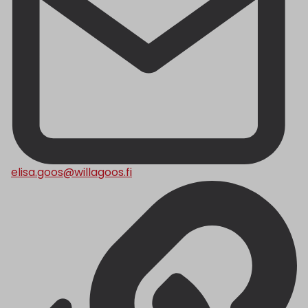
elisa.goos@willagoos.fi