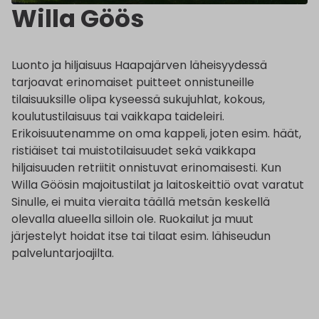
Willa Göös
Luonto ja hiljaisuus Haapajärven läheisyydessä
tarjoavat erinomaiset puitteet onnistuneille
tilaisuuksille olipa kyseessä sukujuhlat, kokous,
koulutustilaisuus tai vaikkapa taideleiri.
Erikoisuutenamme on oma kappeli, joten esim. häät,
ristiäiset tai muistotilaisuudet sekä vaikkapa
hiljaisuuden retriitit onnistuvat erinomaisesti. Kun
Willa Göösin majoitustilat ja laitoskeittiö ovat varatut
Sinulle, ei muita vieraita täällä metsän keskellä
olevalla alueella silloin ole. Ruokailut ja muut
järjestelyt hoidat itse tai tilaat esim. lähiseudun
palveluntarjoajilta.