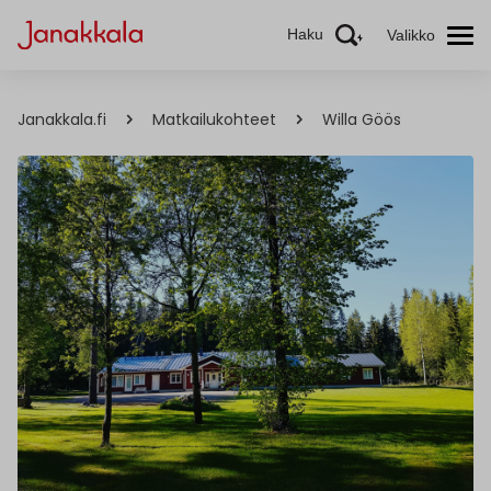
Haku
Valikko
Janakkala.fi
Matkailukohteet
Willa Göös