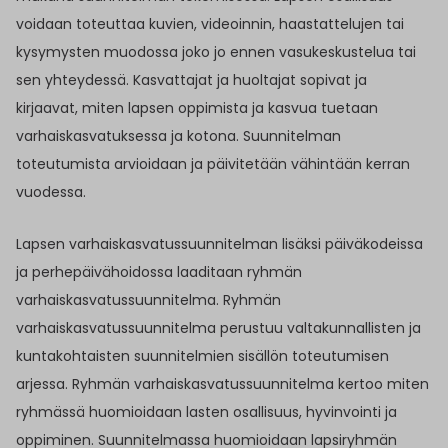
voidaan toteuttaa kuvien, videoinnin, haastattelujen tai
kysymysten muodossa joko jo ennen vasukeskustelua tai
sen yhteydessä. Kasvattajat ja huoltajat sopivat ja
kirjaavat, miten lapsen oppimista ja kasvua tuetaan
varhaiskasvatuksessa ja kotona. Suunnitelman
toteutumista arvioidaan ja päivitetään vähintään kerran
vuodessa.
Lapsen varhaiskasvatussuunnitelman lisäksi päiväkodeissa
ja perhepäivähoidossa laaditaan ryhmän
varhaiskasvatussuunnitelma. Ryhmän
varhaiskasvatussuunnitelma perustuu valtakunnallisten ja
kuntakohtaisten suunnitelmien sisällön toteutumisen
arjessa. Ryhmän varhaiskasvatussuunnitelma kertoo miten
ryhmässä huomioidaan lasten osallisuus, hyvinvointi ja
oppiminen. Suunnitelmassa huomioidaan lapsiryhmän