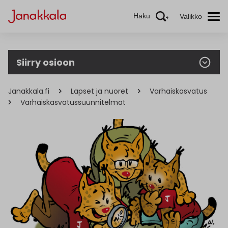
Haku
Valikko
Siirry osioon
Janakkala.fi
Lapset ja nuoret
Varhaiskasvatus
Varhaiskasvatussuunnitelmat