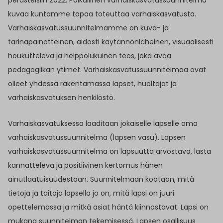
perusteisiin 2022. Paikallinen varhaiskasvatussuunnitelma
kuvaa kuntamme tapaa toteuttaa varhaiskasvatusta.
Varhaiskasvatussuunnitelmamme on kuva- ja
tarinapainotteinen, aidosti käytännönläheinen, visuaalisesti
houkutteleva ja helppolukuinen teos, joka avaa
pedagogiikan ytimet. Varhaiskasvatussuunnitelmaa ovat
olleet yhdessä rakentamassa lapset, huoltajat ja
varhaiskasvatuksen henkilöstö.
Varhaiskasvatuksessa laaditaan jokaiselle lapselle oma
varhaiskasvatussuunnitelma (lapsen vasu). Lapsen
varhaiskasvatussuunnitelma on lapsuutta arvostava, lasta
kannatteleva ja positiivinen kertomus hänen
ainutlaatuisuudestaan. Suunnitelmaan kootaan, mitä
tietoja ja taitoja lapsella jo on, mitä lapsi on juuri
opettelemassa ja mitkä asiat häntä kiinnostavat. Lapsi on
mukana suunnitelman tekemisessä. Lapsen osallisuus