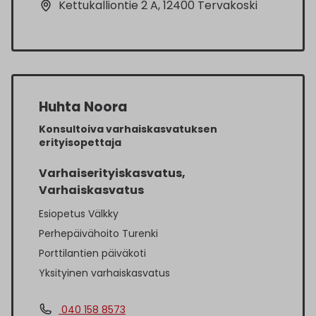
Kettukalliontie 2 A, 12400 Tervakoski
Huhta Noora
Konsultoiva varhaiskasvatuksen
erityisopettaja
Varhaiserityiskasvatus,
Varhaiskasvatus
Esiopetus Välkky
Perhepäivähoito Turenki
Porttilantien päiväkoti
Yksityinen varhaiskasvatus
040 158 8573