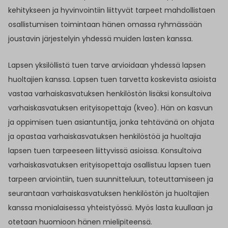
kehitykseen ja hyvinvointiin liittyvät tarpeet mahdollistaen
osallistumisen toimintaan hänen omassa ryhmässään
joustavin järjestelyin yhdessä muiden lasten kanssa.
Lapsen yksilöllistä tuen tarve arvioidaan yhdessä lapsen
huoltajien kanssa. Lapsen tuen tarvetta koskevista asioista
vastaa varhaiskasvatuksen henkilöstön lisäksi konsultoiva
varhaiskasvatuksen erityisopettaja (kveo). Hän on kasvun
ja oppimisen tuen asiantuntija, jonka tehtävänä on ohjata
ja opastaa varhaiskasvatuksen henkilöstöä ja huoltajia
lapsen tuen tarpeeseen liittyvissä asioissa. Konsultoiva
varhaiskasvatuksen erityisopettaja osallistuu lapsen tuen
tarpeen arviointiin, tuen suunnitteluun, toteuttamiseen ja
seurantaan varhaiskasvatuksen henkilöstön ja huoltajien
kanssa monialaisessa yhteistyössä. Myös lasta kuullaan ja
otetaan huomioon hänen mielipiteensä.