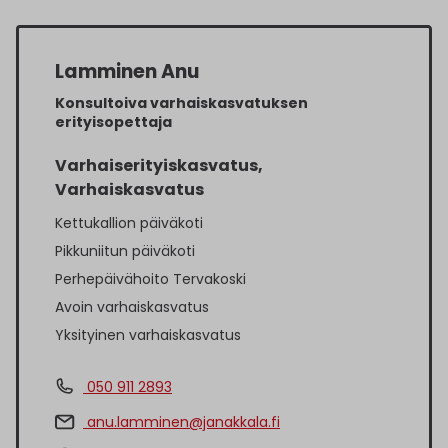
Lamminen Anu
Konsultoiva varhaiskasvatuksen
erityisopettaja
Varhaiserityiskasvatus,
Varhaiskasvatus
Kettukallion päiväkoti
Pikkuniitun päiväkoti
Perhepäivähoito Tervakoski
Avoin varhaiskasvatus
Yksityinen varhaiskasvatus
050 911 2893
anu.lamminen@janakkala.fi