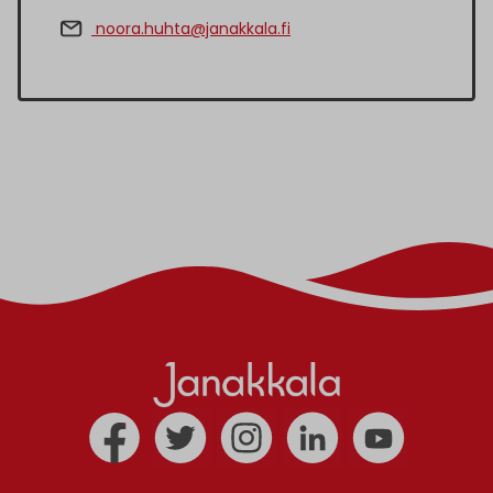
noora.huhta@janakkala.fi