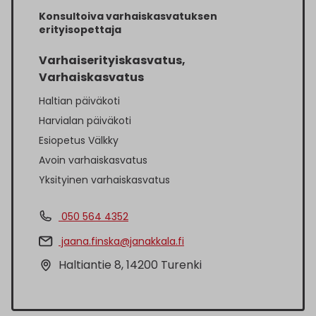
Konsultoiva varhaiskasvatuksen
erityisopettaja
Varhaiserityiskasvatus,
Varhaiskasvatus
Haltian päiväkoti
Harvialan päiväkoti
Esiopetus Välkky
Avoin varhaiskasvatus
Yksityinen varhaiskasvatus
050 564 4352
jaana.finska@janakkala.fi
Haltiantie 8, 14200 Turenki