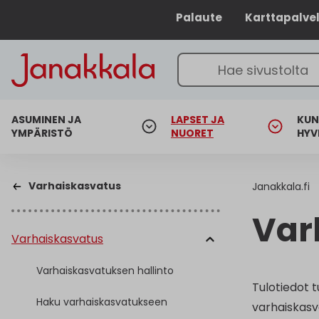
Palaute
Karttapalve
ASUMINEN JA
LAPSET JA
KUN
YMPÄRISTÖ
NUORET
HYV
Varhaiskasvatus
Janakkala.fi
Var
Varhaiskasvatus
Varhaiskasvatuksen hallinto
Tulotiedot 
Haku varhaiskasvatukseen
varhaiskasva