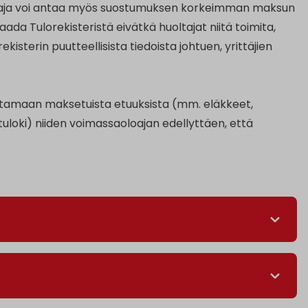
oltaja voi antaa myös suostumuksen korkeimman maksun
 saada Tulorekisteristä eivätkä huoltajat niitä toimita,
erin puutteellisista tiedoista johtuen, yrittäjien
stamaan maksetuista etuuksista (mm. eläkkeet,
loki) niiden voimassaoloajan edellyttäen, että