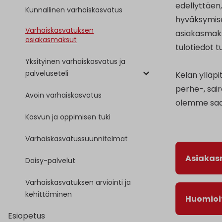
edellyttäen
Kunnallinen varhaiskasvatus
hyväksymisee
Varhaiskasvatuksen
asiakasmaks
asiakasmaksut
tulotiedot t
Yksityinen varhaiskasvatus ja
palveluseteli
Kelan ylläp
perhe-, sai
Avoin varhaiskasvatus
olemme saan
Kasvun ja oppimisen tuki
Varhaiskasvatussuunnitelmat
Asiakas
Daisy-palvelut
Varhaiskasvatuksen arviointi ja
kehittäminen
Huomioi
Esiopetus