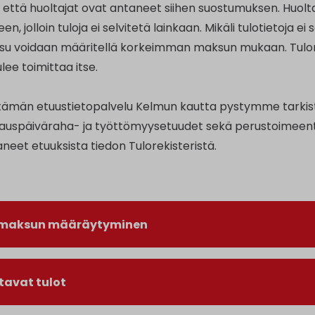
, että huoltajat ovat antaneet siihen suostumuksen. Hu
n, jolloin tuloja ei selvitetä lainkaan. Mikäli tulotietoja ei
u voidaan määritellä korkeimman maksun mukaan. Tulorekist
ulee toimittaa itse.
itämän etuustietopalvelu Kelmun kautta pystymme tarki
rauspäiväraha- ja työttömyysetuudet sekä perustoimeentu
eet etuuksista tiedon Tulorekisteristä.
maksun määräytyminen
tavat tulot