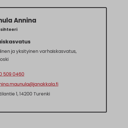
ula Annina
sihteeri
iskasvatus
inen ja yksityinen varhaiskasvatus,
oski
0 509 0460
ina.maunula@janakkala.fi
tilantie 1, 14200 Turenki