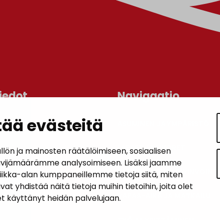
iedot
Navigaatio
ää evästeitä
ASUMINEN JA YMPÄRISTÖ
an kunta
lo
LAPSET JA NUORET
n ja mainosten räätälöimiseen, sosiaalisen
 1, 14200 Turenki
ävijämäärämme analysoimiseen. Lisäksi jaamme
KUNTALAISTEN HYVINVOINTI
tiikka-alan kumppaneillemme tietoja siitä, miten
5090 449
hdistää näitä tietoja muihin tietoihin, joita olet
janakkala.fi
VAPAA-AIKA JA MATKAILU
let käyttänyt heidän palvelujaan.
soite