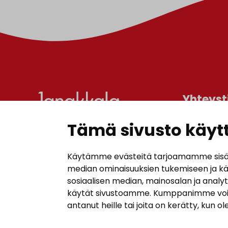
Yhteyst
Tämä sivusto käytt
Janakkal
Kunnanta
Käytämme evästeitä tarjoamamme sisällö
Juttilantie
median ominaisuuksien tukemiseen ja k
sosiaalisen median, mainosalan ja analy
Puh. 050 
käytät sivustoamme. Kumppanimme voivat y
kirjaamo@
antanut heille tai joita on kerätty, kun o
Laskutuso