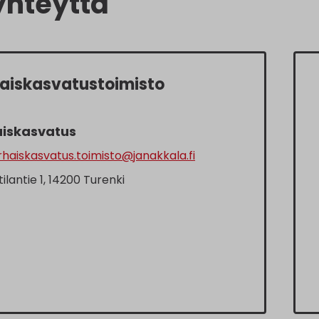
yhteyttä
aiskasvatustoimisto
iskasvatus
haiskasvatus.toimisto@janakkala.fi
tilantie 1, 14200 Turenki