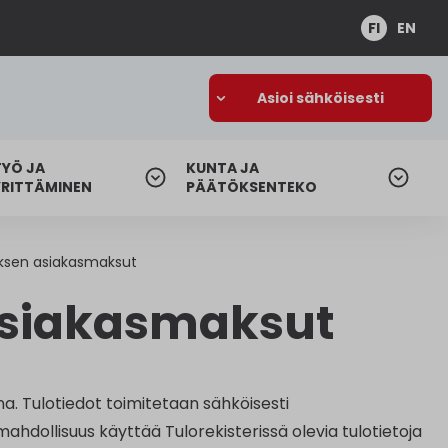
FI
EN
Asioi sähköisesti
TYÖ JA
KUNTA JA
YRITTÄMINEN
PÄÄTÖKSENTEKO
ksen asiakasmaksut
asiakasmaksut
a. Tulotiedot toimitetaan sähköisesti
ahdollisuus käyttää Tulorekisterissä olevia tulotietoja