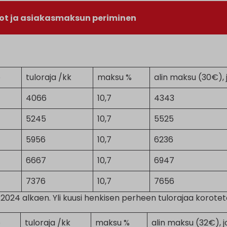
lot ja asiakasmaksun periminen
o
tuloraja /kk
maksu %
alin maksu (30€), j
4066
10,7
4343
5245
10,7
5525
5956
10,7
6236
6667
10,7
6947
7376
10,7
7656
8.2024 alkaen. Yli kuusi henkisen perheen tulorajaa korot
o
tuloraja /kk
maksu %
alin maksu (32€), j