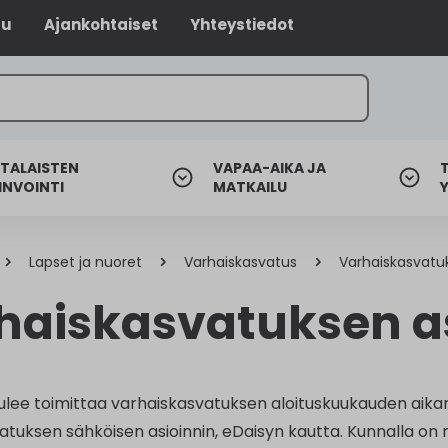
lu
Ajankohtaiset
Yhteystiedot
TALAISTEN
VAPAA-AIKA JA
INVOINTI
MATKAILU
Lapset ja nuoret
Varhaiskasvatus
Varhaiskasvatu
haiskasvatuksen 
tulee toimittaa varhaiskasvatuksen aloituskuukauden aikan
tuksen sähköisen asioinnin, eDaisyn kautta. Kunnalla on m