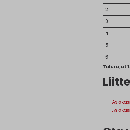
2
3
4
5
6
Tulorajat 1
Liitt
Asiakas
Asiakas