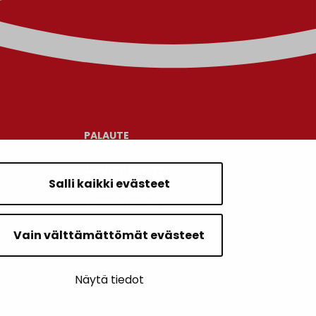
PALAUTE
AJANKOHTAISET
Salli kaikki evästeet
YHTEYSTIEDOT
Vain välttämättömät evästeet
KARTTAPALVELU
Näytä tiedot