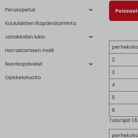
Perusopetus
Poissao
Koululaisten iltapäivätoiminta
Janakkalan lukio
perhekok
Harrastamisen malli
2
Nuorisopalvelut
3
Opiskeluhuolto
4
5
6
Tulorajat 1.
perhekok