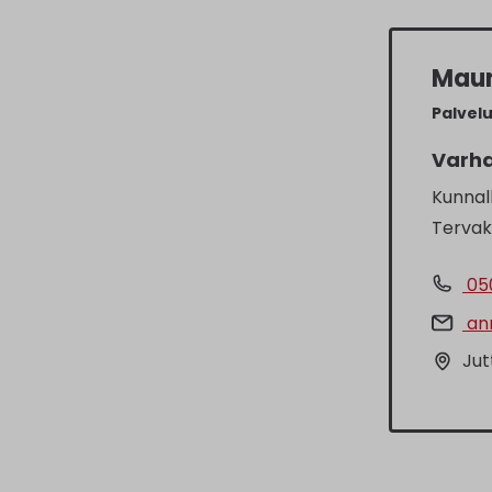
Maun
Palvelu
Varha
Kunnall
Tervak
05
ann
Jut