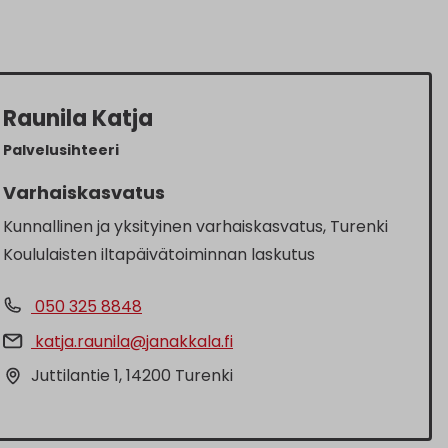
Raunila Katja
Palvelusihteeri
Varhaiskasvatus
Kunnallinen ja yksityinen varhaiskasvatus, Turenki
Koululaisten iltapäivätoiminnan laskutus
050 325 8848
katja.raunila@janakkala.fi
Juttilantie 1, 14200 Turenki