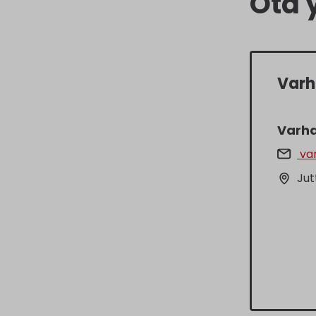
Ota 
Varh
Varha
var
Jut