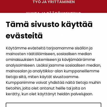
TYÖ JA YRITTÄMINEN
KUNTA JA PÄÄTÖKSENTEKO
Tämä sivusto käyttää
evästeitä
PALAUTE
AJANKOHTAISET
Käytämme evästeitä tarjoamamme sisällön ja
mainosten räätälöimiseen, sosiaalisen median
YHTEYSTIEDOT
ominaisuuksien tukemiseen ja kävijämäärämme
analysoimiseen. Lisäksi jaamme sosiaalisen median,
KARTTAPALVELU
mainosalan ja analytiikka-alan kumppaneillemme
tietoja siitä, miten käytät sivustoamme.
Kumppanimme voivat yhdistää näitä tietoja muihin
tietoihin, joita olet antanut heille tai joita on
kerätty, kun olet käyttänyt heidän palvelujaan.
SIVUN ALKUUN