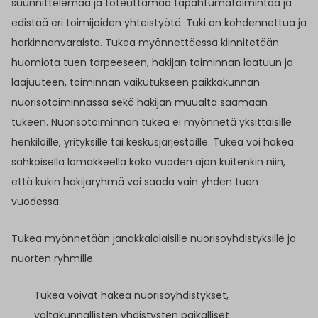
suunnittelemaa ja toteuttamaa tapahtumatoimintaa ja
edistää eri toimijoiden yhteistyötä. Tuki on kohdennettua ja
harkinnanvaraista. Tukea myönnettäessä kiinnitetään
huomiota tuen tarpeeseen, hakijan toiminnan laatuun ja
laajuuteen, toiminnan vaikutukseen paikkakunnan
nuorisotoiminnassa sekä hakijan muualta saamaan
tukeen. Nuorisotoiminnan tukea ei myönnetä yksittäisille
henkilöille, yrityksille tai keskusjärjestöille. Tukea voi hakea
sähköisellä lomakkeella koko vuoden ajan kuitenkin niin,
että kukin hakijaryhmä voi saada vain yhden tuen
vuodessa.
Tukea myönnetään janakkalalaisille nuorisoyhdistyksille ja
nuorten ryhmille.
Tukea voivat hakea nuorisoyhdistykset,
valtakunnallisten yhdistysten paikalliset