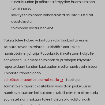
turvallisuuden ja päihteettömyyden huomioiminen
toiminnassa
selvitys toimintaan kohdistuvista muista tuista tai
avustuksista
toiminnan vastuuhenkilöt
Tukea tulee hakea vähintään kaksi kuukautta ennen
toteutettavaa toimintaa. Tukipäätökset tekee
nuorisotoimenjohtaja. Päätöksistä ilmoitetaan hakijoille
sähköisesti. Tuetusta toiminnasta ja rahojen käytöstä
raportoidaan kahden kuukauden sisällä nuorisotoimistoon.
Toiminta raportoidaan
sähköisesti raportointilomakkeella
. Tuettujen
toimintojen raportit käsitellään vuosittain joulukuussa
nuorisovaltuuston kokouksessa. Mikäli toiminta ei toteudu
suunnitelman mukaan tulee hakijan olla välittömästi