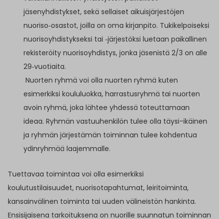
jäsenyhdistykset, sekä sellaiset aikuisjärjestöjen
nuoriso‐osastot, joilla on oma kirjanpito. Tukikelpoiseksi
nuorisoyhdistykseksi tai ‐järjestöksi luetaan paikallinen
rekisteröity nuorisoyhdistys, jonka jäsenistä 2/3 on alle
29‐vuotiaita.
Nuorten ryhmä voi olla nuorten ryhmä kuten
esimerkiksi koululuokka, harrastusryhmä tai nuorten
avoin ryhmä, joka lähtee yhdessä toteuttamaan
ideaa. Ryhmän vastuuhenkilön tulee olla täysi-ikäinen
ja ryhmän järjestämän toiminnan tulee kohdentua
ydinryhmää laajemmalle.
Tuettavaa toimintaa voi olla esimerkiksi
koulutustilaisuudet, nuorisotapahtumat, leiritoiminta,
kansainvälinen toiminta tai uuden välineistön hankinta.
Ensisijaisena tarkoituksena on nuorille suunnatun toiminnan