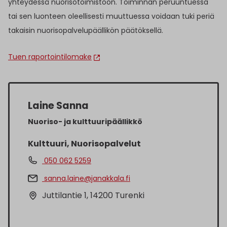
yhteydessä nuorisotoimistoon. Toiminnan peruuntuessa
tai sen luonteen oleellisesti muuttuessa voidaan tuki periä
takaisin nuorisopalvelupäällikön päätöksellä.
Tuen raportointilomake
Laine Sanna
Nuoriso- ja kulttuuripäällikkö
Kulttuuri, Nuorisopalvelut
050 062 5259
sanna.laine@janakkala.fi
Juttilantie 1, 14200 Turenki