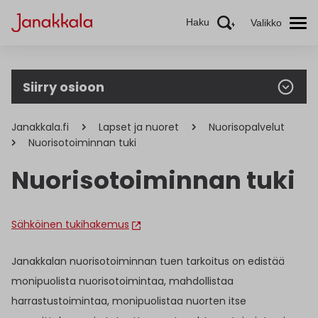
Haku
Valikko
Siirry osioon
Janakkala.fi
Lapset ja nuoret
Nuorisopalvelut
Nuorisotoiminnan tuki
Nuorisotoiminnan tuki
Sähköinen tukihakemus
Janakkalan nuorisotoiminnan tuen tarkoitus on edistää
monipuolista nuorisotoimintaa, mahdollistaa
harrastustoimintaa, monipuolistaa nuorten itse