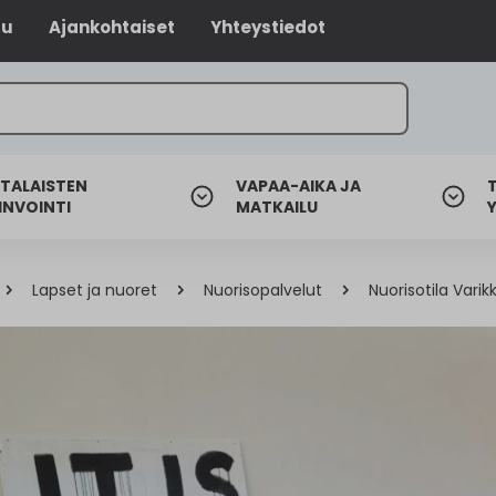
lu
Ajankohtaiset
Yhteystiedot
TALAISTEN
VAPAA-AIKA JA
INVOINTI
MATKAILU
Lapset ja nuoret
Nuorisopalvelut
Nuorisotila Varik