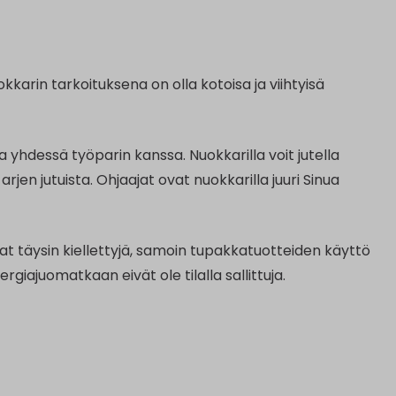
karin tarkoituksena on olla kotoisa ja viihtyisä
a yhdessä työparin kanssa. Nuokkarilla voit jutella
rjen jutuista. Ohjaajat ovat nuokkarilla juuri Sinua
vat täysin kiellettyjä, samoin tupakkatuotteiden käyttö
iajuomatkaan eivät ole tilalla sallittuja.