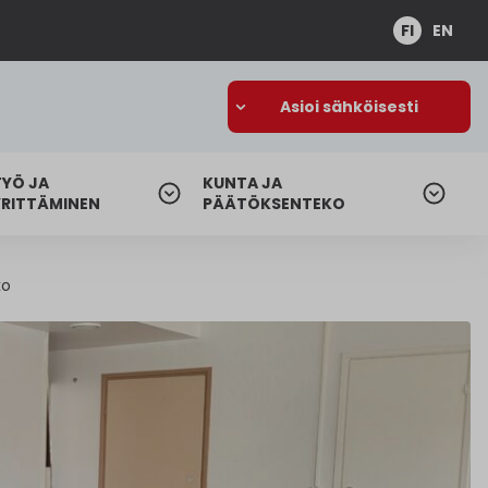
FI
EN
Asioi sähköisesti
TYÖ JA
KUNTA JA
YRITTÄMINEN
PÄÄTÖKSENTEKO
ko