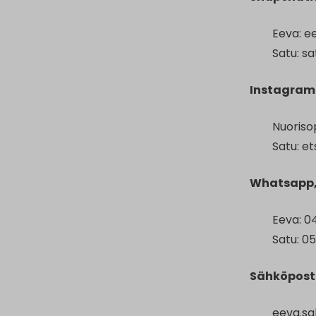
Eeva: e
Satu: s
Instagram
Nuoriso
Satu: e
Whatsapp, 
Eeva: 0
Satu: 0
Sähköposti
eeva.sa