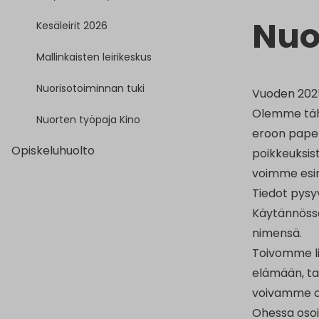
Nuo
Kesäleirit 2026
Mallinkaisten leirikeskus
Nuorisotoiminnan tuki
Vuoden 2025 
Olemme tähä
Nuorten työpaja Kino
eroon paperi
Opiskeluhuolto
poikkeuksist
voimme esime
Tiedot pysyv
Käytännössä 
nimensä.
Toivomme lis
elämään, tai
voivamme ot
Ohessa osoit