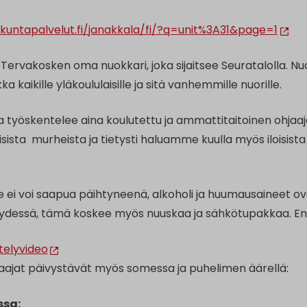
i.kuntapalvelut.fi/janakkala/fi/?q=unit%3A31&page=1
Tervakosken oma nuokkari, joka sijaitsee Seuratalolla. Nuok
a kaikille yläkoululaisille ja sitä vanhemmille nuorille.
la työskentelee aina koulutettu ja ammattitaitoinen ohjaaj
sista murheista ja tietysti haluamme kuulla myös iloisista a
le ei voi saapua päihtyneenä, alkoholi ja huumausaineet o
yydessä, tämä koskee myös nuuskaa ja sähkötupakkaa. Energ
telyvideo
aajat päivystävät myös somessa ja puhelimen äärellä:
ssa: