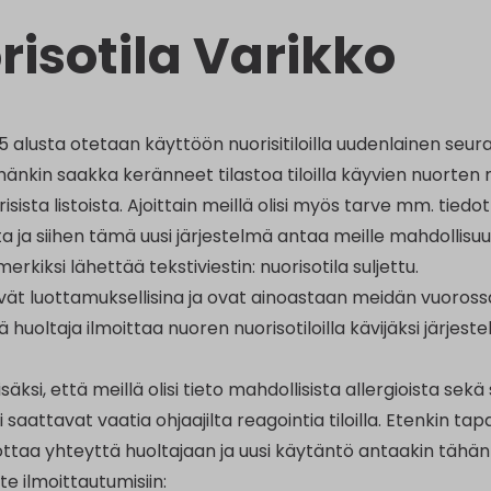
risotila Varikko
alusta otetaan käyttöön nuorisitiloilla uudenlainen seura
nkin saakka keränneet tilastoa tiloilla käyvien nuort
sista listoista. Ajoittain meillä olisi myös tarve mm. tiedot
a ja siihen tämä uusi järjestelmä antaa meille mahdollisuud
rkiksi lähettää tekstiviestin: nuorisotila suljettu.
ät luottamuksellisina ja ovat ainoastaan meidän vuorossa 
huoltaja ilmoittaa nuoren nuorisotiloilla kävijäksi järjestel
äksi, että meillä olisi tieto mahdollisista allergioista sek
 saattavat vaatia ohjaajilta reagointia tiloilla. Etenkin 
taa yhteyttä huoltajaan ja uusi käytäntö antaakin tähän
e ilmoittautumisiin: