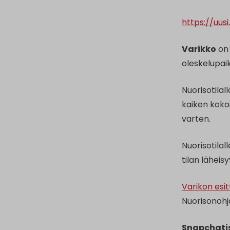
https://uus
Varikko
on 
oleskelupaikk
Nuorisotilal
kaiken kokoi
varten.
Nuorisotilal
tilan läheis
Varikon esit
Nuorisonohj
Snapchati