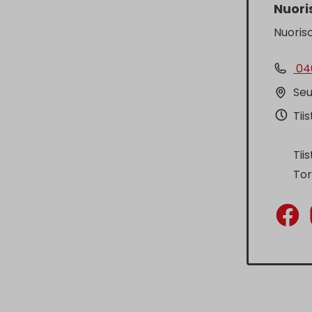
Nuori
Nuoriso
040
Seu
Tii
Tii
Tor