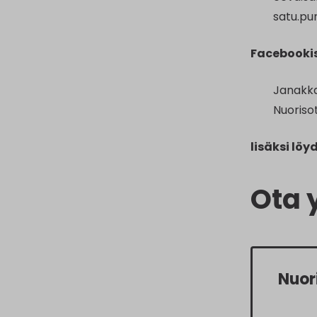
satu.pu
Facebooki
Janakka
Nuorisot
lisäksi lö
Ota 
Nuor