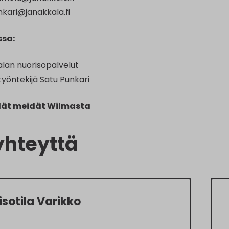
nkari@janakkala.fi
ssa:
lan nuorisopalvelut
yöntekijä Satu Punkari​
ydät meidät Wilmasta
yhteyttä
isotila Varikko