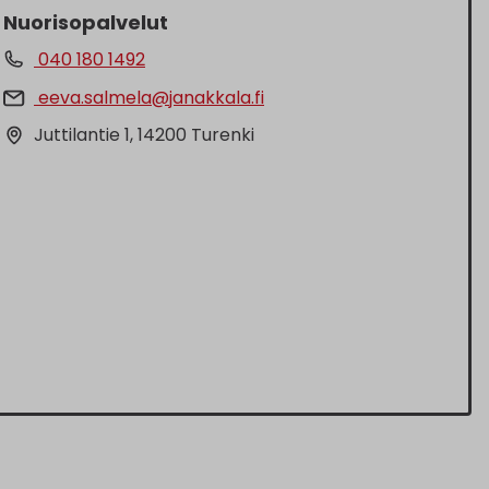
Nuorisopalvelut
040 180 1492
eeva.salmela@janakkala.fi
Juttilantie 1, 14200 Turenki