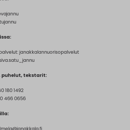
evajannu
atujannu
issa:
palvelut: janakkalannuorisopalvelut
tsiva.satu_jannu
puhelut, tekstarit:
40 180 1492
50 466 0656
lla:
lmela@janakkala.fi