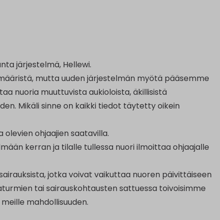
nta järjestelmä, Hellewi.
en määristä, mutta uuden järjestelmän myötä pääsemme
taa nuoria muuttuvista aukioloista, äkillisistä
en. Mikäli sinne on kaikki tiedot täytetty oikein
olevien ohjaajien saatavilla.
mään kerran ja tilalle tullessa nuori ilmoittaa ohjaajalle
ä sairauksista, jotka voivat vaikuttaa nuoren päivittäiseen
tapaturmien tai sairauskohtausten sattuessa toivoisimme
 meille mahdollisuuden.