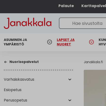
Palaute
Karttapalve
ASUMINEN JA
LAPSET JA
KUN
YMPÄRISTÖ
NUORET
HYV
Nuorisopalvelut
Janakkala.fi
Varhaiskasvatus
Esiopetus
Perusopetus