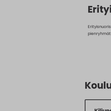
Erit
Erityisnuor
pienryhmätoi
Koulu
Kilju