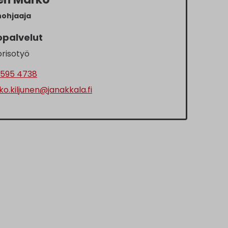
nohjaaja
opalvelut
risotyö
595 4738
o.kiljunen@janakkala.fi