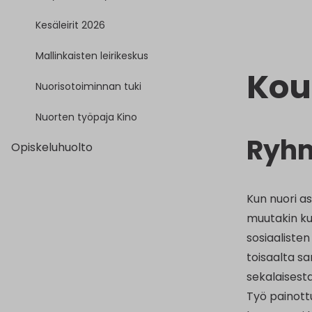
Kesäleirit 2026
Mallinkaisten leirikeskus
Kou
Nuorisotoiminnan tuki
Nuorten työpaja Kino
Ryh
Opiskeluhuolto
Kun nuori as
muutakin kui
sosiaalisten
toisaalta s
sekalaisesta
Työ painottu