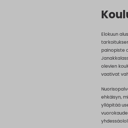
Koul
Elokuun alu
tarkoituksen
painopiste o
Janakkalass
olevien koul
vaativat va
Nuorisopalve
ehkäisyn, m
ylläpitää us
vuorokaudest
yhdessäolol