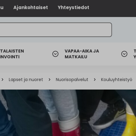
lu
Ajankohtaiset
Yhteystiedot
TALAISTEN
VAPAA-AIKA JA
INVOINTI
MATKAILU
Lapset ja nuoret
Nuorisopalvelut
Kouluyhteistyö