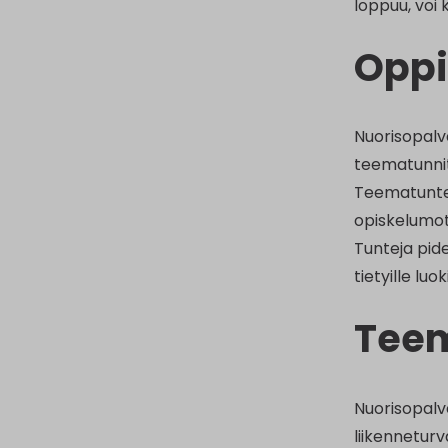
loppuu, voi 
Oppi
Nuorisopalv
teematunnit
Teematuntej
opiskelumot
Tunteja pid
tietyille lu
Tee
Nuorisopalv
liikenneturv