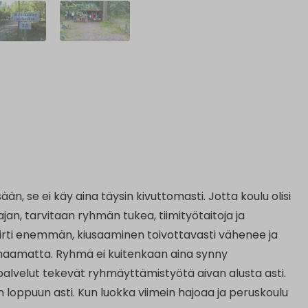
, se ei käy aina täysin kivuttomasti. Jotta koulu olisi
an, tarvitaan ryhmän tukea, tiimityötaitoja ja
da irti enemmän, kiusaaminen toivottavasti vähenee ja
omaamatta. Ryhmä ei kuitenkaan aina synny
opalvelut tekevät ryhmäyttämistyötä aivan alusta asti.
n loppuun asti. Kun luokka viimein hajoaa ja peruskoulu