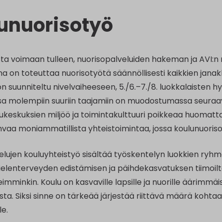
unuorisotyö
sta voimaan tulleen, nuorisopalveluiden hakeman ja AV
a on toteuttaa nuorisotyötä säännöllisesti kaikkien janak
n suunniteltu nivelvaiheeseen, 5./6.–7./8. luokkalaisten h
a molempiin suuriin taajamiin on muodostumassa seuraavien
ukeskuksien miljöö ja toimintakulttuuri poikkeaa huomattav
hvaa moniammatillista yhteistoimintaa, jossa koulunuoriso
lujen kouluyhteistyö sisältää työskentelyn luokkien ryhmäy
ielenterveyden edistämisen ja päihdekasvatuksen tiimoilt
eimminkin. Koulu on kasvaville lapsille ja nuorille äärimmä
a. Siksi sinne on tärkeää järjestää riittävä määrä kohtaa
le.