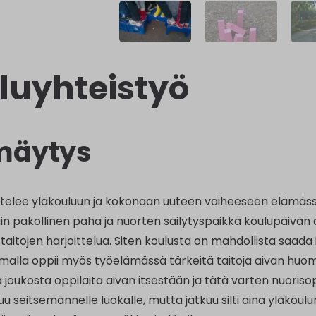
luyhteistyö
mäytys
telee yläkouluun ja kokonaan uuteen vaiheeseen elämässään
n pakollinen paha ja nuorten säilytyspaikka koulupäivän aj
 taitojen harjoittelua. Siten koulusta on mahdollista saa
amalla oppii myös työelämässä tärkeitä taitoja aivan hu
 joukosta oppilaita aivan itsestään ja tätä varten nuoris
u seitsemännelle luokalle, mutta jatkuu silti aina yläkoulu