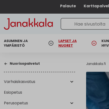
Palaute
Karttapalve
ASUMINEN JA
LAPSET JA
KUN
YMPÄRISTÖ
NUORET
HYV
Nuorisopalvelut
Janakkala.fi
Varhaiskasvatus
Esiopetus
Perusopetus