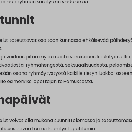
kiinteän ryhmän surutyökin viedä aikaa.
tunnit
elut toteuttavat osaltaan kunnassa ehkäisevää päihdetyötä
.
a voidaan pitää myös muista varsinaisen koulutyön ulkopuo
ivaatiosta, ryhmähengestä, seksuaalisuudesta, pelaamises
etään osana ryhmäytystyötä kaikille tietyn luokka-aste
okille esimerkiksi opettajan toivomuksesta.
mapäivät
elut voivat olla mukana suunnittelemassa ja toteuttamas
allisuuspäivää tai muita erityistapahtumia.