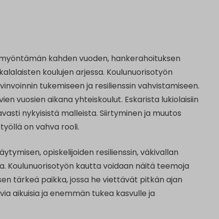
I:n myöntämän kahden vuoden, hankerahoituksen
kalalaisten koulujen arjessa. Koulunuorisotyön
yvinvoinnin tukemiseen ja resilienssin vahvistamiseen.
 vuosien aikana yhteiskoulut. Eskarista lukiolaisiin
asti nykyisistä malleista. Siirtyminen ja muutos
työllä on vahva rooli.
tymisen, opiskelijoiden resilienssin, väkivallan
a. Koulunuorisotyön kautta voidaan näitä teemoja
isen tärkeä paikka, jossa he viettävät pitkän ajan
via aikuisia ja enemmän tukea kasvulle ja