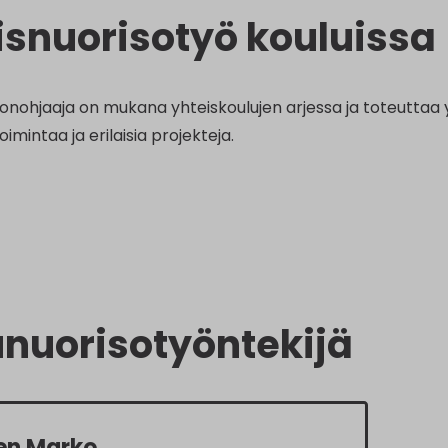
yisnuorisotyö kouluissa
isonohjaaja on mukana yhteiskoulujen arjessa ja toteutta
mintaa ja erilaisia projekteja.
nuorisotyöntekijä
nen Marko