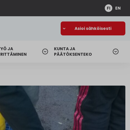
FI
EN
Asioi sähköisesti
TYÖ JA
KUNTA JA
YRITTÄMINEN
PÄÄTÖKSENTEKO