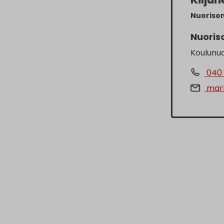
Nuoriso
Nuoris
Koulunuo
040 
mark