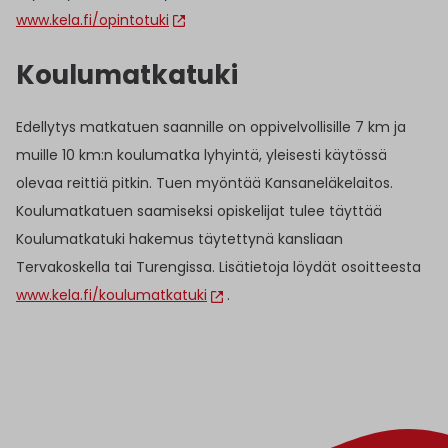
www.kela.fi/opintotuki
Koulumatkatuki
Edellytys matkatuen saannille on oppivelvollisille 7 km ja
muille 10 km:n koulumatka lyhyintä, yleisesti käytössä
olevaa reittiä pitkin. Tuen myöntää Kansaneläkelaitos.
Koulumatkatuen saamiseksi opiskelijat tulee täyttää
Koulumatkatuki hakemus täytettynä kansliaan
Tervakoskella tai Turengissa. Lisätietoja löydät osoitteesta
www.kela.fi/koulumatkatuki
.