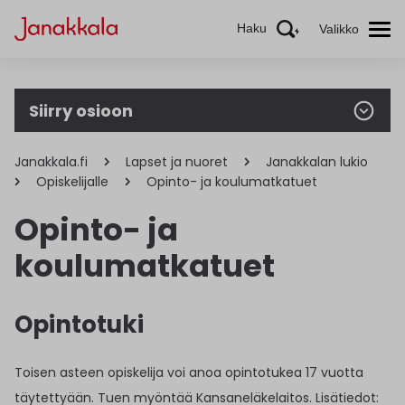
Haku
Valikko
Siirry osioon
Janakkala.fi
Lapset ja nuoret
Janakkalan lukio
Opiskelijalle
Opinto- ja koulumatkatuet
Opinto- ja
koulumatkatuet
Opintotuki
Toisen asteen opiskelija voi anoa opintotukea 17 vuotta
täytettyään. Tuen myöntää Kansaneläkelaitos. Lisätiedot: