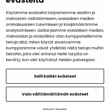
AJANKOHTAISET
Käytämme evästeitä tarjoamamme sisällön ja
mainosten räätälöimiseen, sosiaalisen median
YHTEYSTIEDOT
ominaisuuksien tukemiseen ja kävijämäärämme
analysoimiseen. Lisäksi jaamme sosiaalisen median,
KARTTAPALVELU
mainosalan ja analytiikka-alan kumppaneillemme
tietoja siitä, miten käytät sivustoamme.
Kumppanimme voivat yhdistää näitä tietoja muihin
tietoihin, joita olet antanut heille tai joita on
kerätty, kun olet käyttänyt heidän palvelujaan.
SIVUN ALKUUN
Salli kaikki evästeet
Intranet
Saavutettavuusseloste
Vain välttämättömät evästeet
Ilmoituskanava
Tietoa sivustosta
Näytä tiedot