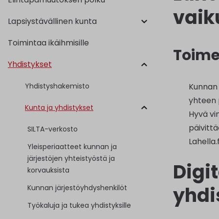
vaik
Lapsiystävällinen kunta
Toimintaa ikäihmisille
Toime
Yhdistykset
Kunnan 
Yhdistyshakemisto
yhteen 
Kunta ja yhdistykset
Hyvä vi
päivittä
SILTA-verkosto
Lahella.
Yleisperiaatteet kunnan ja
järjestöjen yhteistyöstä ja
Digi
korvauksista
yhdi
Kunnan järjestöyhdyshenkilöt
Työkaluja ja tukea yhdistyksille