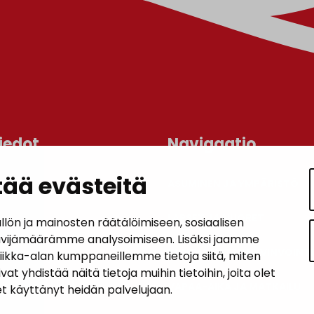
iedot
Navigaatio
ää evästeitä
ASUMINEN JA YMPÄRISTÖ
an kunta
lo
LAPSET JA NUORET
n ja mainosten räätälöimiseen, sosiaalisen
 1, 14200 Turenki
ävijämäärämme analysoimiseen. Lisäksi jaamme
KUNTALAISTEN HYVINVOINTI
tiikka-alan kumppaneillemme tietoja siitä, miten
5090 449
hdistää näitä tietoja muihin tietoihin, joita olet
janakkala.fi
VAPAA-AIKA JA MATKAILU
let käyttänyt heidän palvelujaan.