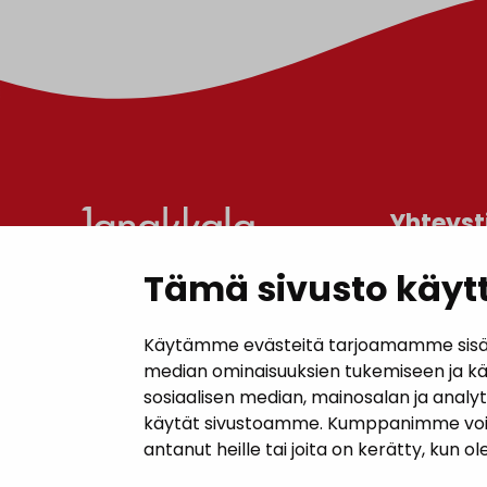
Yhteyst
Tämä sivusto käytt
Janakkal
Kunnanta
Käytämme evästeitä tarjoamamme sisällö
Juttilantie
median ominaisuuksien tukemiseen ja k
sosiaalisen median, mainosalan ja analy
Puh. 050 
käytät sivustoamme. Kumppanimme voivat y
kirjaamo@
antanut heille tai joita on kerätty, kun o