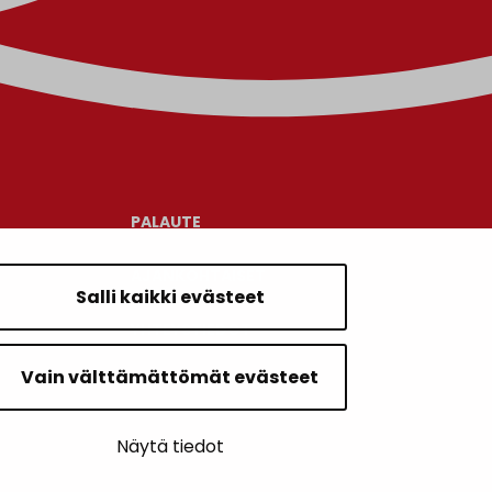
PALAUTE
AJANKOHTAISET
Salli kaikki evästeet
YHTEYSTIEDOT
Vain välttämättömät evästeet
KARTTAPALVELU
Näytä tiedot