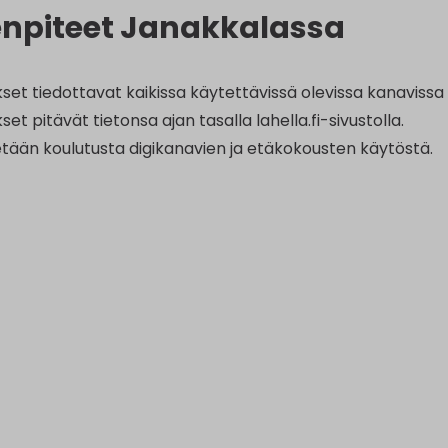
npiteet Janakkalassa
set tiedottavat kaikissa käytettävissä olevissa kanavissa a
set pitävät tietonsa ajan tasalla lahella.fi-sivustolla.
etään koulutusta digikanavien ja etäkokousten käytöstä.