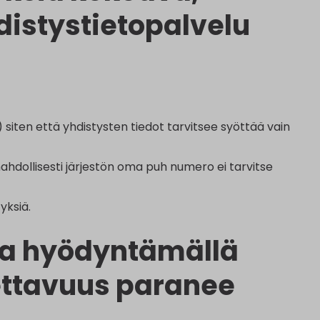
distystietopalvelu
 siten että yhdistysten tiedot tarvitsee syöttää vain
mahdollisesti järjestön oma puh numero ei tarvitse
yksiä.
sia hyödyntämällä
ettavuus paranee