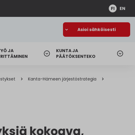
FI
EN
Asioi sähköisesti
TYÖ JA
KUNTA JA
YRITTÄMINEN
PÄÄTÖKSENTEKO
istykset
Kanta-Hämeen järjestöstrategia
tyksiä kokoava,