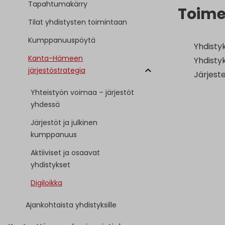
Tapahtumakärry
Toime
Tilat yhdistysten toimintaan
Kumppanuuspöytä
Yhdistyk
Kanta-Hämeen
Yhdistyk
järjestöstrategia
Järjest
Yhteistyön voimaa – järjestöt
yhdessä
Järjestöt ja julkinen
kumppanuus
Aktiiviset ja osaavat
yhdistykset
Digiloikka
Ajankohtaista yhdistyksille