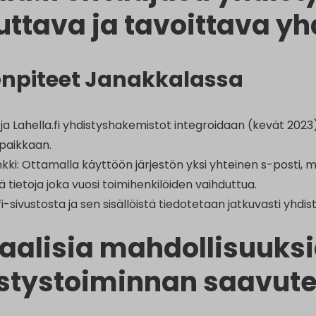
uttava ja tavoittava yh
npiteet Janakkalassa
ja Lahella.fi yhdistyshakemistot integroidaan (kevät 2023)
paikkaan.
nkki: Ottamalla käyttöön järjestön yksi yhteinen s-posti, 
ä tietoja joka vuosi toimihenkilöiden vaihduttua.
fi-sivustosta ja sen sisällöistä tiedotetaan jatkuvasti yhdist
taalisia mahdollisuuk
stystoiminnan saavut