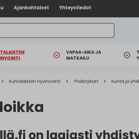
lu
Ajankohtaiset
Yhteystiedot
TALAISTEN
VAPAA-AIKA JA
INVOINTI
MATKAILU
Kuntalaisten hyvinvointi
Yhdistykset
Kunta ja yhd
iloikka
llä.fi on laajasti yhdis