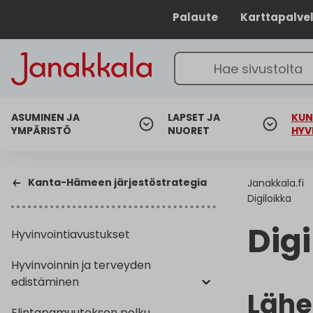
Palaute
Karttapalve
ASUMINEN JA
LAPSET JA
KUN
YMPÄRISTÖ
NUORET
HYV
Kanta-Hämeen järjestöstrategia
Janakkala.fi
Digiloikka
Dig
Hyvinvointiavustukset
Hyvinvoinnin ja terveyden
edistäminen
Lähe
Elintapamuutoksen polku