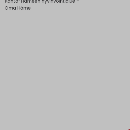
Kanta-Hämeen hyvinvointialue –
Oma Häme