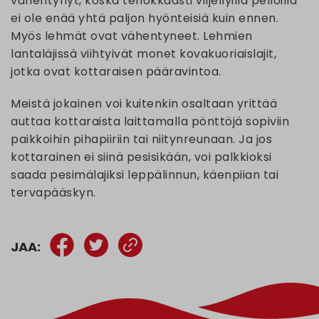
vähentynyt, koska tehokkaasti viljellyillä pelloilla
ei ole enää yhtä paljon hyönteisiä kuin ennen.
Myös lehmät ovat vähentyneet. Lehmien
lantaläjissä viihtyivät monet kovakuoriaislajit,
jotka ovat kottaraisen pääravintoa.
Meistä jokainen voi kuitenkin osaltaan yrittää
auttaa kottaraista laittamalla pönttöjä sopiviin
paikkoihin pihapiiriin tai niitynreunaan. Ja jos
kottarainen ei siinä pesisikään, voi palkkioksi
saada pesimälajiksi leppälinnun, käenpiian tai
tervapääskyn.
JAA: