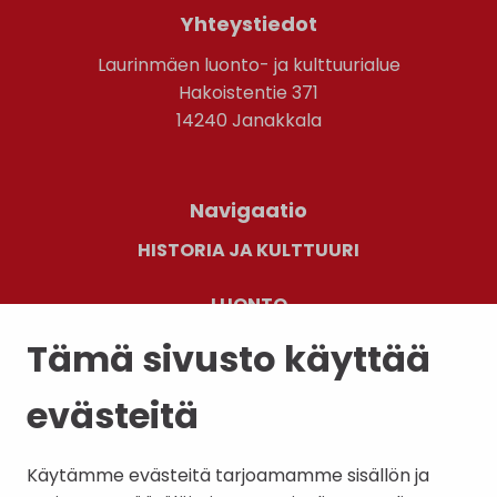
Yhteystiedot
Laurinmäen luonto- ja kulttuurialue
Hakoistentie 371
14240 Janakkala
Navigaatio
HISTORIA JA KULTTUURI
LUONTO
Tämä sivusto käyttää
TAPAHTUMAT
evästeitä
KELTAINEN TALO
YHTEYSTIEDOT
Käytämme evästeitä tarjoamamme sisällön ja