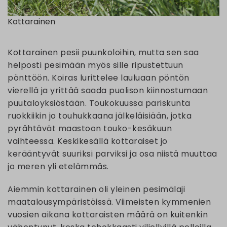
Kottarainen
Kottarainen pesii puunkoloihin, mutta sen saa
helposti pesimään myös sille ripustettuun
pönttöön. Koiras lurittelee lauluaan pöntön
vierellä ja yrittää saada puolison kiinnostumaan
puutaloyksiöstään. Toukokuussa pariskunta
ruokkiikin jo touhukkaana jälkeläisiään, jotka
pyrähtävät maastoon touko-kesäkuun
vaihteessa. Keskikesällä kottaraiset jo
kerääntyvät suuriksi parviksi ja osa niistä muuttaa
jo meren yli etelämmäs.
Aiemmin kottarainen oli yleinen pesimälaji
maatalousympäristöissä. Viimeisten kymmenien
vuosien aikana kottaraisten määrä on kuitenkin