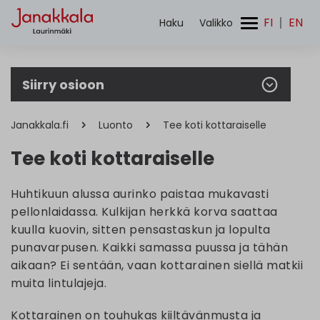
FI
EN
Haku
Valikko
Etsi:
Siirry osioon
Janakkala.fi
Luonto
Tee koti kottaraiselle
Tee koti kottaraiselle
Huhtikuun alussa aurinko paistaa mukavasti
pellonlaidassa. Kulkijan herkkä korva saattaa
kuulla kuovin, sitten pensastaskun ja lopulta
punavarpusen. Kaikki samassa puussa ja tähän
aikaan? Ei sentään, vaan kottarainen siellä matkii
muita lintulajeja.
Kottarainen on touhukas kiiltävänmusta ja